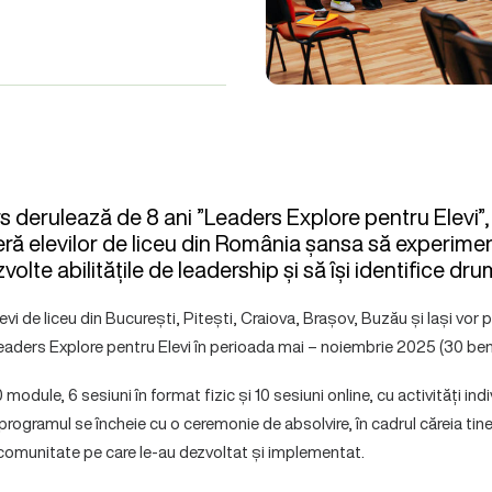
 derulează de 8 ani ”Leaders Explore pentru Elevi”
eră elevilor de liceu din România șansa să experimen
volte abilitățile de leadership și să își identifice drum
vi de liceu din București, Pitești, Craiova, Brașov, Buzău și Iași vor pa
Leaders Explore pentru Elevi în perioada mai – noiembrie 2025 (30 benef
odule, 6 sesiuni în format fizic și 10 sesiuni online, cu activități indi
programul se încheie cu o ceremonie de absolvire, în cadrul căreia tine
 comunitate pe care le-au dezvoltat și implementat.