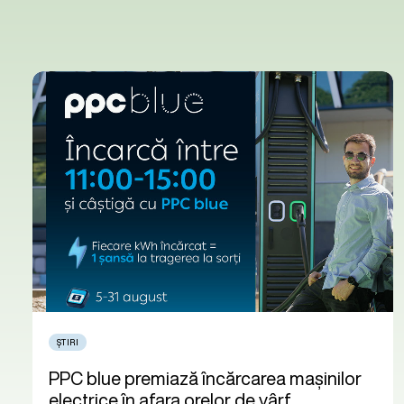
ȘTIRI
PPC blue premiază încărcarea mașinilor
electrice în afara orelor de vârf