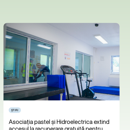
ȘTIRI
Asociația pastel și Hidroelectrica extind
accesul la recuperare gratuită pentru