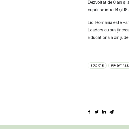
Dezvoltat de 8 ani și 
cuprinse între 14 și 18
Lidl România este Par
Leaders cu susținerea 
Educațională din județ
EDUCATIE
FUNDAȚIA L