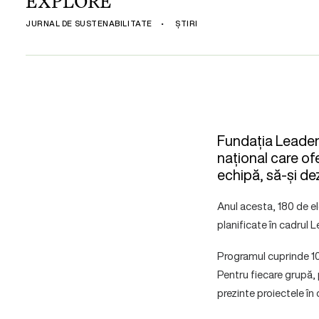
EXPLORE
JURNAL DE SUSTENABILITATE
•
ȘTIRI
Fundația Leaders
național care of
echipă, să-și dez
Anul acesta, 180 de ele
planificate în cadrul 
Programul cuprinde 10 m
Pentru fiecare grupă, 
prezinte proiectele în