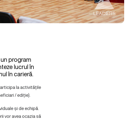
, un program
teze lucrul în
ul în carieră.
rticipa la activitățile
iciari / ediție).
viduale și de echipă.
rii vor avea ocazia să