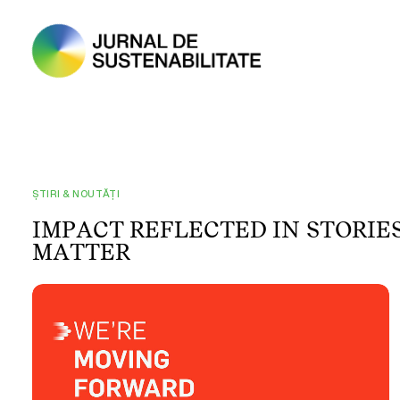
ȘTIRI & NOUTĂȚI
I
M
P
A
C
T
R
E
F
L
E
C
T
E
D
I
N
S
T
O
R
I
E
M
A
T
T
E
R