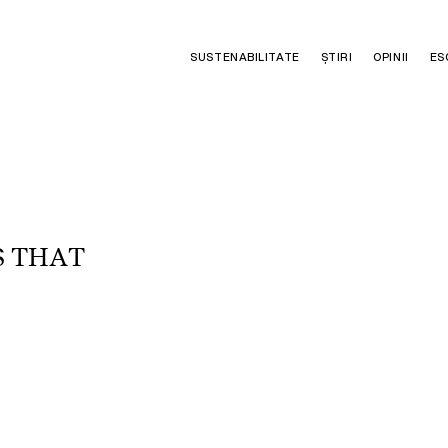
SUSTENABILITATE
ȘTIRI
OPINII
ES
S
T
H
A
T