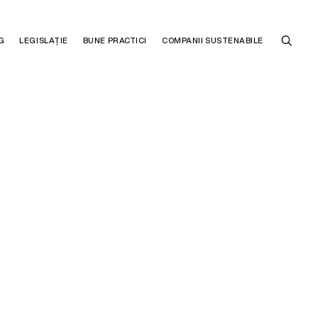
G
LEGISLAȚIE
BUNE PRACTICI
COMPANII SUSTENABILE