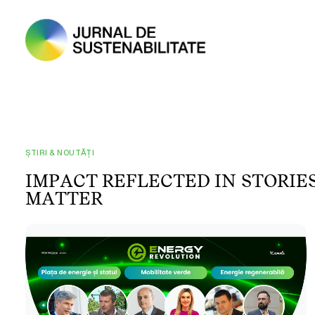
ȘTIRI & NOUTĂȚI
I
M
P
A
C
T
R
E
F
L
E
C
T
E
D
I
N
S
T
O
R
I
E
M
A
T
T
E
R