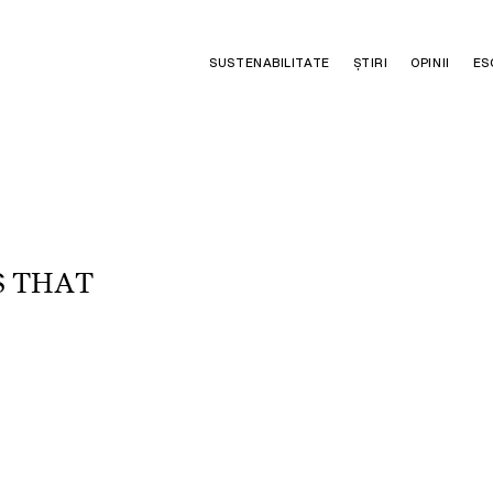
SUSTENABILITATE
ȘTIRI
OPINII
ES
S
T
H
A
T