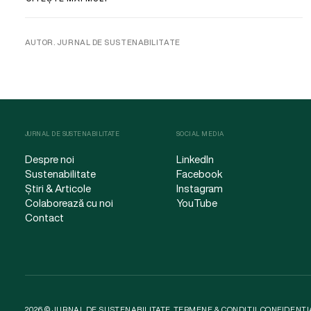
AUTOR. JURNAL DE SUSTENABILITATE
JURNAL DE SUSTENABILITATE
SOCIAL MEDIA
Despre noi
LinkedIn
Sustenabilitate
Facebook
Știri & Articole
Instagram
Colaborează cu noi
YouTube
Contact
2026 © JURNAL DE SUSTENABILITATE.
TERMENE & CONDIȚII
.
CONFIDENȚI