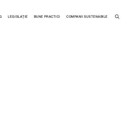
G
LEGISLAȚIE
BUNE PRACTICI
COMPANII SUSTENABILE