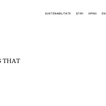
SUSTENABILITATE
ȘTIRI
OPINII
ES
S
T
H
A
T