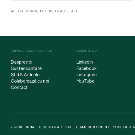
AUTOR. JURNAL DE SUSTENABILITATE
JURNAL DE SUSTENABILITATE
SOCIAL MEDIA
Despre noi
LinkedIn
Sustenabilitate
Facebook
Știri & Articole
Instagram
Colaborează cu noi
YouTube
Contact
2026 © JURNAL DE SUSTENABILITATE.
TERMENE & CONDIȚII
.
CONFIDENȚI