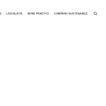
G
LEGISLAȚIE
BUNE PRACTICI
COMPANII SUSTENABILE