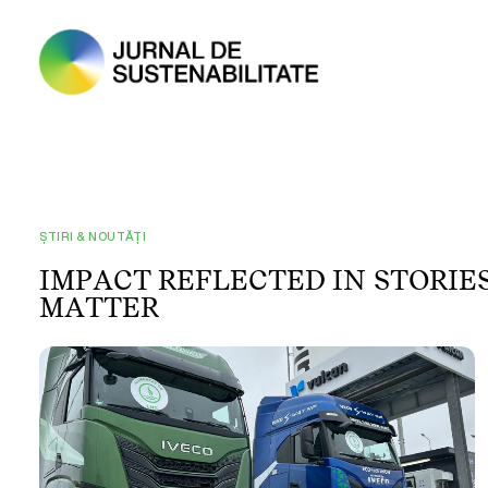
ȘTIRI & NOUTĂȚI
I
M
P
A
C
T
R
E
F
L
E
C
T
E
D
I
N
S
T
O
R
I
E
M
A
T
T
E
R