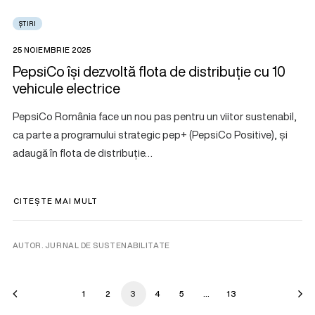
ȘTIRI
25 NOIEMBRIE 2025
PepsiCo își dezvoltă flota de distribuție cu 10
vehicule electrice
PepsiCo România face un nou pas pentru un viitor sustenabil,
ca parte a programului strategic pep+ (PepsiCo Positive), și
adaugă în flota de distribuție…
CITEȘTE MAI MULT
AUTOR. JURNAL DE SUSTENABILITATE
1
2
3
4
5
…
13