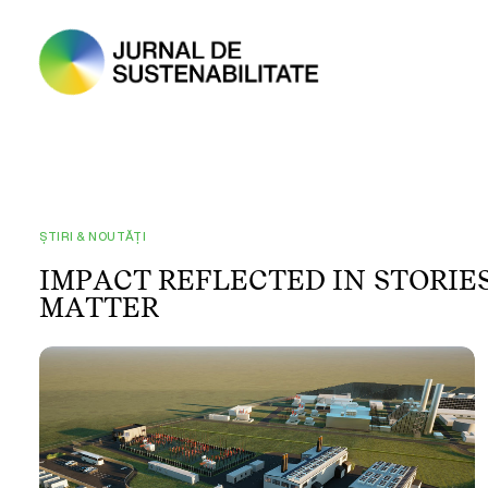
ȘTIRI & NOUTĂȚI
I
M
P
A
C
T
R
E
F
L
E
C
T
E
D
I
N
S
T
O
R
I
E
M
A
T
T
E
R