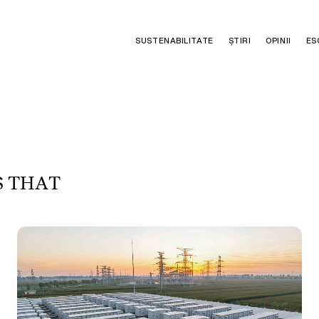
SUSTENABILITATE
ȘTIRI
OPINII
ES
S
T
H
A
T