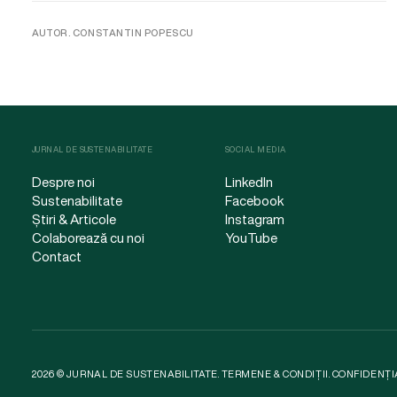
AUTOR. CONSTANTIN POPESCU
JURNAL DE SUSTENABILITATE
SOCIAL MEDIA
Despre noi
LinkedIn
Sustenabilitate
Facebook
Știri & Articole
Instagram
Colaborează cu noi
YouTube
Contact
2026 © JURNAL DE SUSTENABILITATE.
TERMENE & CONDIȚII
.
CONFIDENȚI