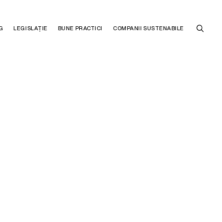
G
LEGISLAȚIE
BUNE PRACTICI
COMPANII SUSTENABILE