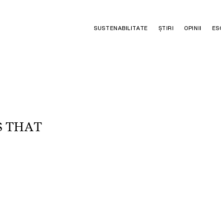
SUSTENABILITATE
ȘTIRI
OPINII
ES
S
T
H
A
T