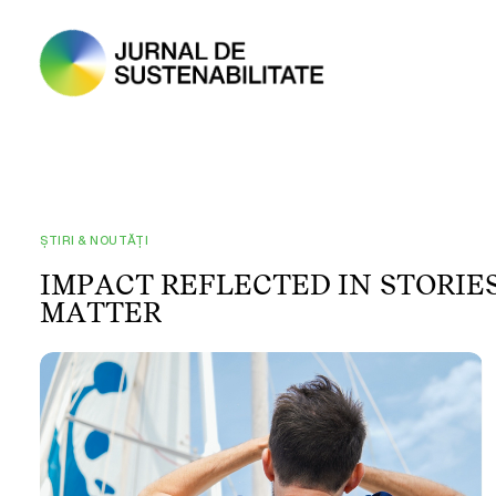
ȘTIRI & NOUTĂȚI
I
M
P
A
C
T
R
E
F
L
E
C
T
E
D
I
N
S
T
O
R
I
E
M
A
T
T
E
R