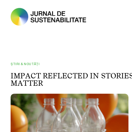
ȘTIRI & NOUTĂȚI
I
M
P
A
C
T
R
E
F
L
E
C
T
E
D
I
N
S
T
O
R
I
E
M
A
T
T
E
R