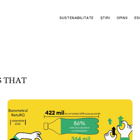
SUSTENABILITATE
ȘTIRI
OPINII
ES
S
T
H
A
T