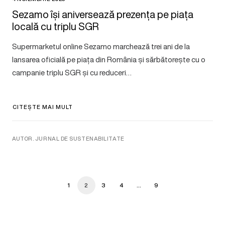
Sezamo își aniversează prezența pe piața
locală cu triplu SGR
Supermarketul online Sezamo marchează trei ani de la
lansarea oficială pe piața din România și sărbătorește cu o
campanie triplu SGR și cu reduceri…
CITEȘTE MAI MULT
AUTOR. JURNAL DE SUSTENABILITATE
1
2
3
4
…
9