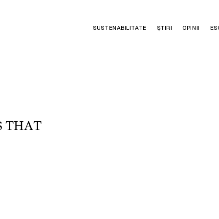
SUSTENABILITATE
ȘTIRI
OPINII
ES
S
T
H
A
T