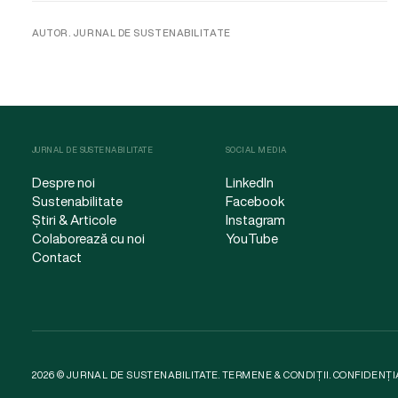
AUTOR. JURNAL DE SUSTENABILITATE
JURNAL DE SUSTENABILITATE
SOCIAL MEDIA
Despre noi
LinkedIn
Sustenabilitate
Facebook
Știri & Articole
Instagram
Colaborează cu noi
YouTube
Contact
2026 © JURNAL DE SUSTENABILITATE.
TERMENE & CONDIȚII
.
CONFIDENȚI