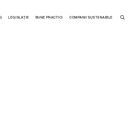
G
LEGISLAȚIE
BUNE PRACTICI
COMPANII SUSTENABILE