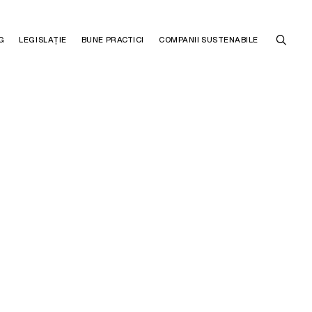
G
LEGISLAȚIE
BUNE PRACTICI
COMPANII SUSTENABILE