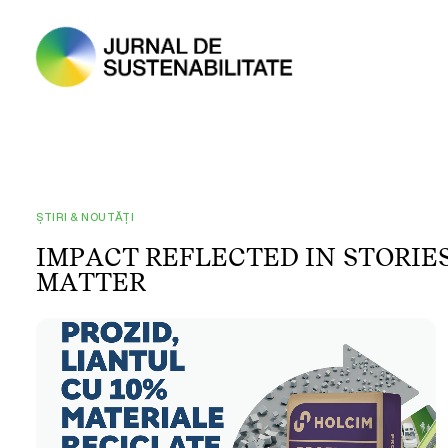
ȘTIRI & NOUTĂȚI
I
M
P
A
C
T
R
E
F
L
E
C
T
E
D
I
N
S
T
O
R
I
E
M
A
T
T
E
R