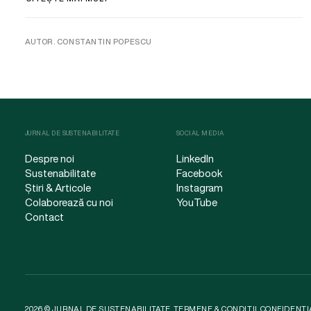
AUTOR. CONSTANTIN POPESCU
JURNAL DE SUSTENABILITATE
SOCIAL MEDIA
Despre noi
LinkedIn
Sustenabilitate
Facebook
Știri & Articole
Instagram
Colaborează cu noi
YouTube
Contact
2026 © JURNAL DE SUSTENABILITATE.
TERMENE & CONDIȚII
.
CONFIDENȚI