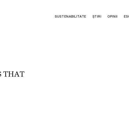
SUSTENABILITATE
ȘTIRI
OPINII
ES
S
T
H
A
T