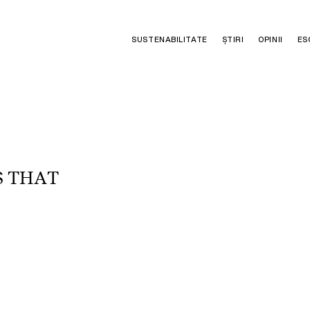
SUSTENABILITATE
ȘTIRI
OPINII
ES
S
T
H
A
T