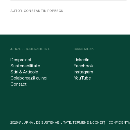
AUTOR. CONSTANTIN POPESCU
JURNAL DE SUSTENABILITATE
SOCIAL MEDIA
Despre noi
LinkedIn
Sustenabilitate
Facebook
Știri & Articole
Instagram
Colaborează cu noi
YouTube
Contact
2026 © JURNAL DE SUSTENABILITATE.
TERMENE & CONDIȚII
.
CONFIDENȚI