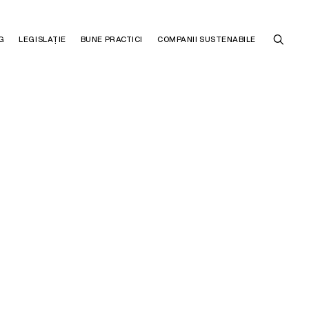
G
LEGISLAȚIE
BUNE PRACTICI
COMPANII SUSTENABILE