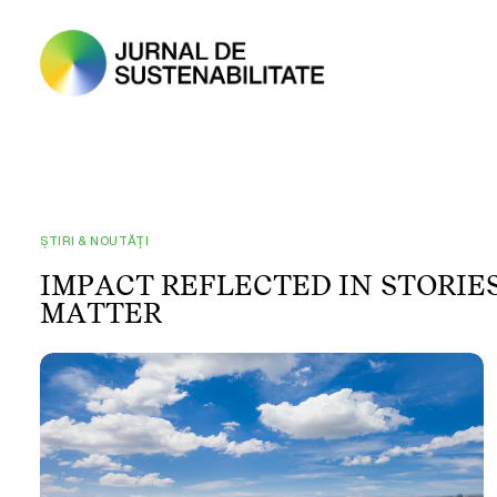
ȘTIRI & NOUTĂȚI
I
M
P
A
C
T
R
E
F
L
E
C
T
E
D
I
N
S
T
O
R
I
E
M
A
T
T
E
R