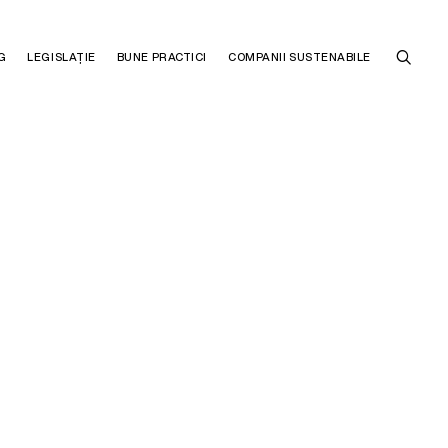
G
LEGISLAȚIE
BUNE PRACTICI
COMPANII SUSTENABILE