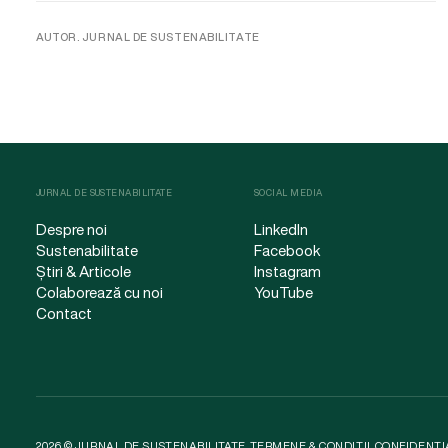
AUTOR. JURNAL DE SUSTENABILITATE
JURNAL DE SUSTENABILITATE
SOCIAL MEDIA
Despre noi
LinkedIn
Sustenabilitate
Facebook
Știri & Articole
Instagram
Colaborează cu noi
YouTube
Contact
2026 © JURNAL DE SUSTENABILITATE.
TERMENE & CONDIȚII
.
CONFIDENȚI