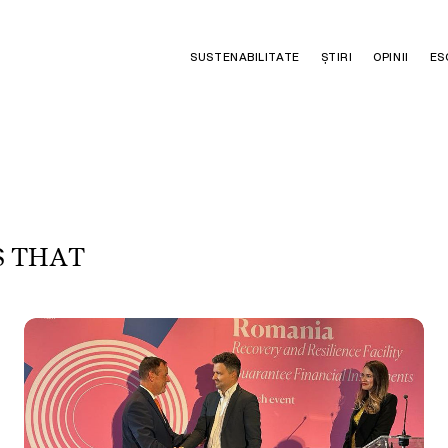
SUSTENABILITATE
ȘTIRI
OPINII
ES
S
T
H
A
T