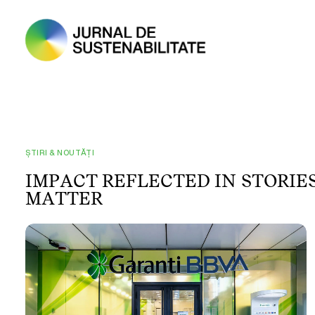
ȘTIRI & NOUTĂȚI
I
M
P
A
C
T
R
E
F
L
E
C
T
E
D
I
N
S
T
O
R
I
E
M
A
T
T
E
R