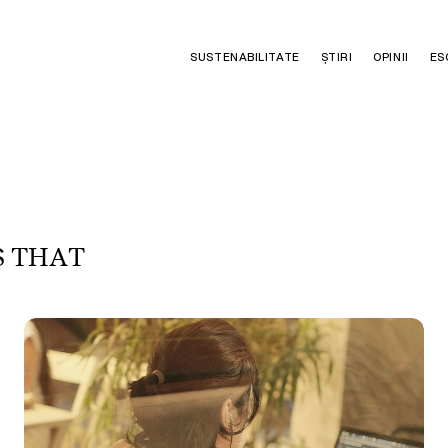
SUSTENABILITATE
ȘTIRI
OPINII
ES
S
T
H
A
T