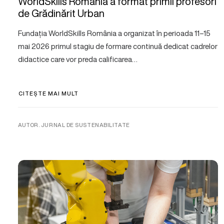
WorldSkills România a format primii profesori
de Grădinărit Urban
Fundația WorldSkills România a organizat în perioada 11–15
mai 2026 primul stagiu de formare continuă dedicat cadrelor
didactice care vor preda calificarea…
CITEȘTE MAI MULT
AUTOR. JURNAL DE SUSTENABILITATE