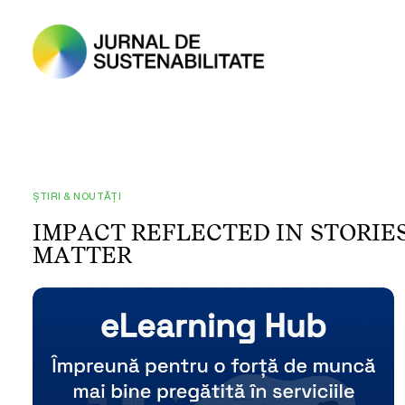
ȘTIRI & NOUTĂȚI
I
M
P
A
C
T
R
E
F
L
E
C
T
E
D
I
N
S
T
O
R
I
E
M
A
T
T
E
R