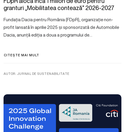
FDpR alocă încă 1 milion de euro pentru
granturi „Mobilitatea contează” 2026-2027
Fundația Dacia pentru România (FDpR), organizație non-
profit lansată în aprilie 2025 și sponsorizată de Automobile
Dacia, anunță ediția a doua a programului de…
CITEȘTE MAI MULT
AUTOR. JURNAL DE SUSTENABILITATE