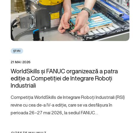
ȘTIRI
21 MAI 2026
WorldSkills și FANUC organizează a patra
ediție a Competiției de Integrare Roboți
Industriali
Competiția WorldSkills de Integrare Roboți Industriali (RSI)
revine cu cea de-a IV-a ediție, care se va desfășura în
perioada 26–27 mai 2026, la sediul FANUC…
CITEȘTE MAI MULT