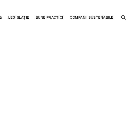
G
LEGISLAȚIE
BUNE PRACTICI
COMPANII SUSTENABILE