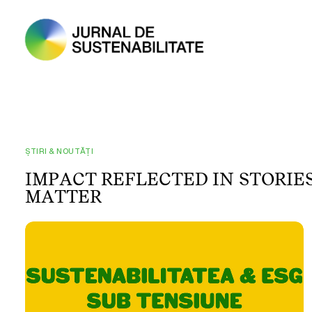
ȘTIRI & NOUTĂȚI
I
M
P
A
C
T
R
E
F
L
E
C
T
E
D
I
N
S
T
O
R
I
E
M
A
T
T
E
R