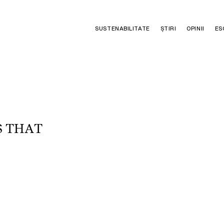
SUSTENABILITATE
ȘTIRI
OPINII
ES
S
T
H
A
T