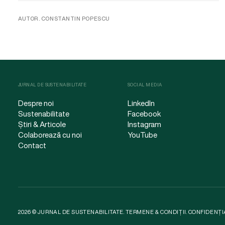
AUTOR. CONSTANTIN POPESCU
JURNAL DE SUSTENABILITATE
SOCIAL MEDIA
Despre noi
LinkedIn
Sustenabilitate
Facebook
Știri & Articole
Instagram
Colaborează cu noi
YouTube
Contact
2026 © JURNAL DE SUSTENABILITATE.
TERMENE & CONDIȚII
.
CONFIDENȚI