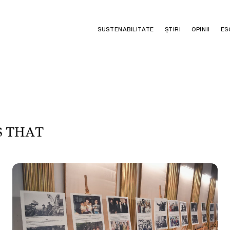
SUSTENABILITATE
ȘTIRI
OPINII
ES
S
T
H
A
T