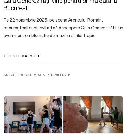
Gala Generozității vine pentru prima dată la
București
Pe 22 noiembrie 2025, pe scena Ateneului Român,
bucureștenii sunt invitați să descopere Gala Generozității, un
eveniment emblematic de muzică și filantropie…
CITEȘTE MAI MULT
AUTOR. JURNAL DE SUSTENABILITATE