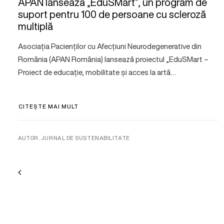
APAN lansează „EduSMart”, un program de
suport pentru 100 de persoane cu scleroză
multiplă
Asociația Pacienților cu Afecțiuni Neurodegenerative din
România (APAN România) lansează proiectul „EduSMart –
Proiect de educație, mobilitate și acces la artă…
CITEȘTE MAI MULT
AUTOR. JURNAL DE SUSTENABILITATE