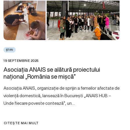
ȘTIRI
19 SEPTEMBRIE 2025
Asociația ANAIS se alătură proiectului
național „România se mișcă”
Asociația ANAIS, organizație de sprijin a femeilor afectate de
violență domestică, lansează în București „ANAIS HUB –
Unde fiecare poveste contează”, un…
CITEȘTE MAI MULT