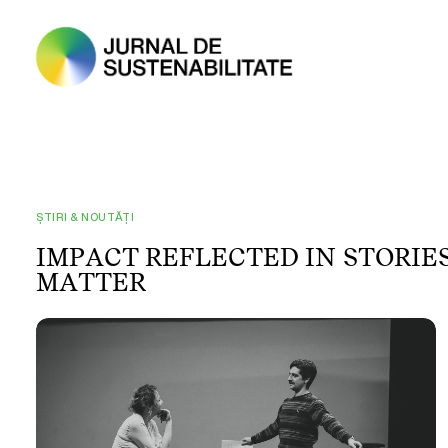
ȘTIRI & NOUTĂȚI
I
M
P
A
C
T
R
E
F
L
E
C
T
E
D
I
N
S
T
O
R
I
E
M
A
T
T
E
R