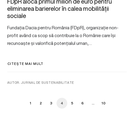
FDpR alocă primul milion de euro pentru
eliminarea barierelor în calea mobilității
sociale
Fundația Dacia pentru România (FDpR), organizație non-
profit având ca scop să contribuie la o Românie care își
recunoaște și valorifică potențialul uman,…
CITEȘTE MAI MULT
AUTOR. JURNAL DE SUSTENABILITATE
1
2
3
4
5
6
…
10