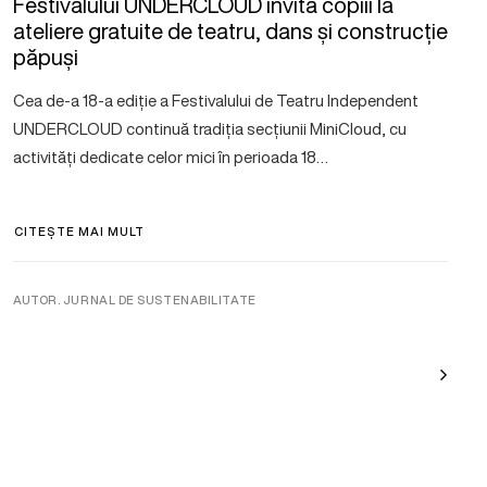
Festivalului UNDERCLOUD invită copiii la
ateliere gratuite de teatru, dans și construcție
păpuși
Cea de-a 18-a ediție a Festivalului de Teatru Independent
UNDERCLOUD continuă tradiția secțiunii MiniCloud, cu
activități dedicate celor mici în perioada 18…
CITEȘTE MAI MULT
AUTOR. JURNAL DE SUSTENABILITATE