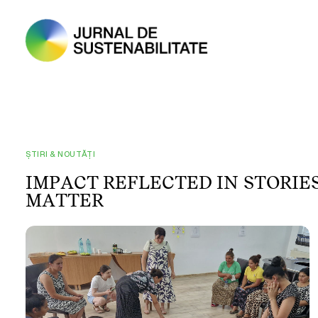
ȘTIRI & NOUTĂȚI
I
M
P
A
C
T
R
E
F
L
E
C
T
E
D
I
N
S
T
O
R
I
E
M
A
T
T
E
R