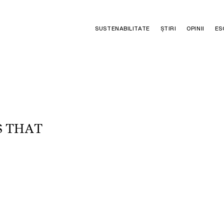
SUSTENABILITATE
ȘTIRI
OPINII
ES
S
T
H
A
T