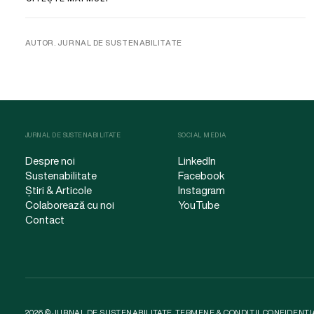
AUTOR. JURNAL DE SUSTENABILITATE
JURNAL DE SUSTENABILITATE
SOCIAL MEDIA
Despre noi
LinkedIn
Sustenabilitate
Facebook
Știri & Articole
Instagram
Colaborează cu noi
YouTube
Contact
2026 © JURNAL DE SUSTENABILITATE.
TERMENE & CONDIȚII
.
CONFIDENȚI