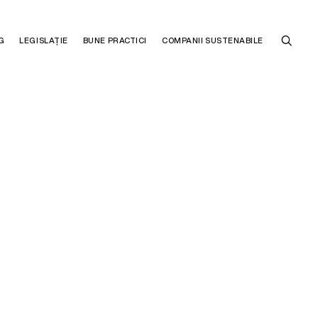
G
LEGISLAȚIE
BUNE PRACTICI
COMPANII SUSTENABILE