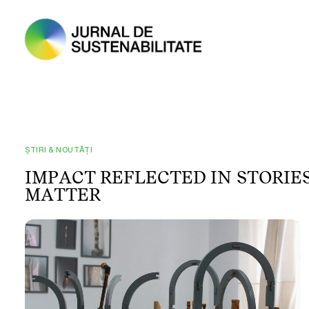
ȘTIRI & NOUTĂȚI
I
M
P
A
C
T
R
E
F
L
E
C
T
E
D
I
N
S
T
O
R
I
E
M
A
T
T
E
R