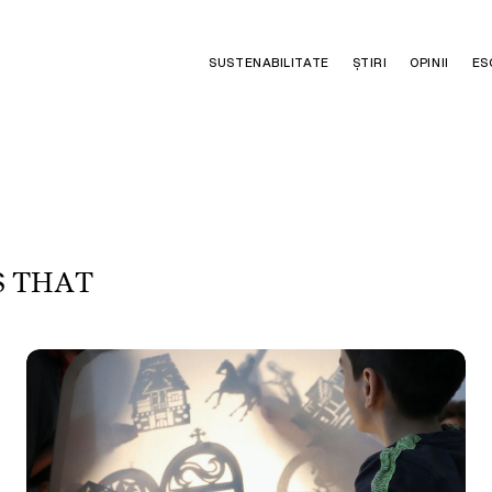
SUSTENABILITATE
ȘTIRI
OPINII
ES
S
T
H
A
T