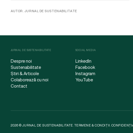
AUTOR. JURNAL DE SUSTENABILITATE
JURNAL DE SUSTENABILITATE
SOCIAL MEDIA
Despre noi
LinkedIn
Sustenabilitate
Facebook
Știri & Articole
Instagram
Colaborează cu noi
YouTube
Contact
2026 © JURNAL DE SUSTENABILITATE.
TERMENE & CONDIȚII
.
CONFIDENȚI