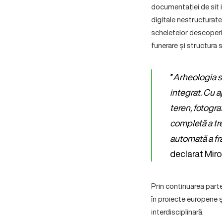
documentației de sit i
digitale nestructurate
scheletelor descoperit
funerare și structura 
”
Arheologia s
integrat. Cu a
teren, fotogra
completă a tre
automată a fr
declarat Miro
Prin continuarea parte
în proiecte europene ș
interdisciplinară.