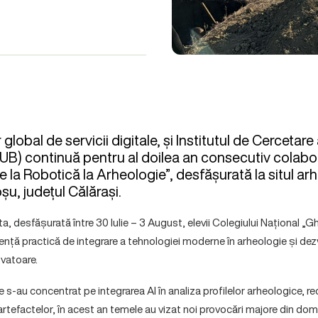
global de servicii digitale, și Institutul de Cercetare a
CUB) continuă pentru al doilea an consecutiv colabo
e la Robotică la Arheologie”, desfășurată la situl ar
u, județul Călărași.
ta, desfășurată între 30 Iulie – 3 August, elevii Colegiului Național „
ență practică de integrare a tehnologiei moderne în arheologie și dezvo
ovatoare.
e s-au concentrat pe integrarea AI în analiza profilelor arheologice, 
artefactelor, în acest an temele au vizat noi provocări majore din dom