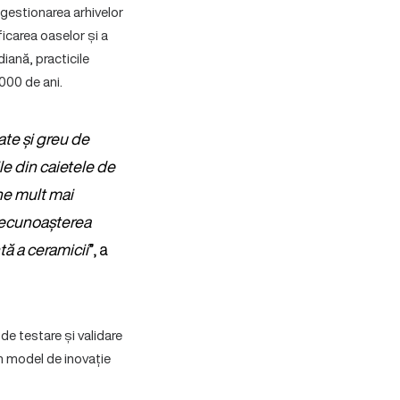
, gestionarea arhivelor
icarea oaselor și a
iană, practicile
000 de ani.
te și greu de
le din caietele de
ine mult mai
 recunoașterea
tă a ceramicii
”, a
de testare și validare
un model de inovație