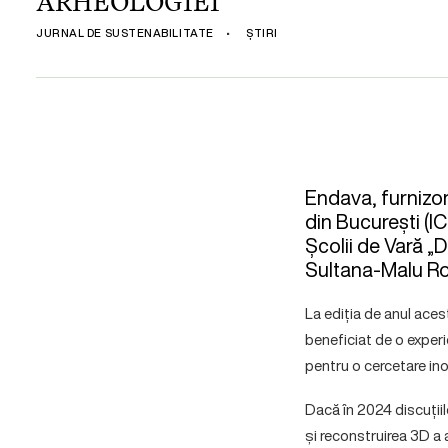
ARHEOLOGIEI
JURNAL DE SUSTENABILITATE
•
ȘTIRI
Endava, furnizor 
din București (I
Școlii de Vară „D
Sultana-Malu Roș
La ediția de anul aces
beneficiat de o experi
pentru o cercetare in
Dacă în 2024 discuțiil
și reconstruirea 3D a 