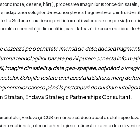
storic (note, desene, hărți), procesarea imaginilor istorice din satelit
 și adaptarea soluțiilor de recunoaștere a fragmentelor pentru identif
e. La Sultana s-au descoperit informații valoroase despre viața cotid
socială a comunității din neolitic, care datează de acum mai bine de 6
e bazează pe o cantitate imensă de date, adesea fragmenta
jutorul tehnologiilor bazate pe AI putem conecta informații
fii, imagini din satelit și date geo-spațiale, obținând o imag
cutului. Soluțiile testate anul acesta la Sultana merg de la
agmentelor osoase până la prototipuri de curățare inteligen
n Stratan, Endava Strategic Partnerships Consultant.
neriatului, Endava și ICUB urmăresc să ducă aceste soluții spre faze 
i internaționale, oferind arheologiei românești o șansă de a deveni 