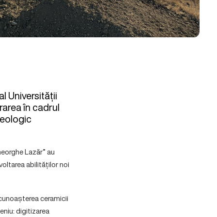
l Universității
rarea în cadrul
heologic
Gheorghe Lazăr” au
ltarea abilităților noi
recunoașterea ceramicii
eniu: digitizarea