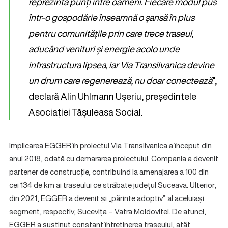
reprezintă punți între oameni. Fiecare modul pus
într-o gospodărie înseamnă o șansă în plus
pentru comunitățile prin care trece traseul,
aducând venituri și energie acolo unde
infrastructura lipsea, iar Via Transilvanica devine
un drum care regenerează, nu doar conectează
”,
declară Alin Uhlmann Ușeriu, președintele
Asociației Tășuleasa Social.
Implicarea EGGER în proiectul Via Transilvanica a început din
anul 2018, odată cu demararea proiectului. Compania a devenit
partener de construcție, contribuind la amenajarea a 100 din
cei 134 de km ai traseului ce străbate județul Suceava. Ulterior,
din 2021, EGGER a devenit și „părinte adoptiv” al aceluiași
segment, respectiv, Sucevița – Vatra Moldoviței. De atunci,
EGGER a susținut constant întreținerea traseului, atât