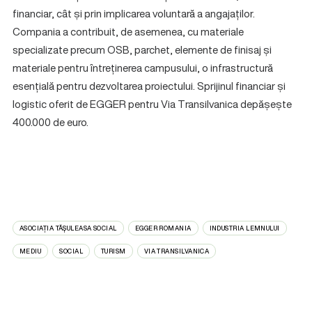
financiar, cât și prin implicarea voluntară a angajaților.
Compania a contribuit, de asemenea, cu materiale
specializate precum OSB, parchet, elemente de finisaj și
materiale pentru întreținerea campusului, o infrastructură
esențială pentru dezvoltarea proiectului. Sprijinul financiar și
logistic oferit de EGGER pentru Via Transilvanica depășește
400.000 de euro.
ASOCIAȚIA TĂȘULEASA SOCIAL
EGGER ROMANIA
INDUSTRIA LEMNULUI
MEDIU
SOCIAL
TURISM
VIA TRANSILVANICA