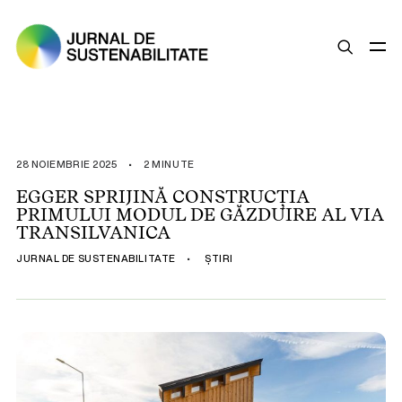
SUSTENABILITATE
ȘTIRI
28 NOIEMBRIE 2025
•
2 MINUTE
OPINII
EGGER SPRIJINĂ CONSTRUCȚIA
PRIMULUI MODUL DE GĂZDUIRE AL VIA
ESG
TRANSILVANICA
LEGISLAȚIE
JURNAL DE SUSTENABILITATE
•
ȘTIRI
BUNE PRACTICI
COMPANII SUSTENABILE