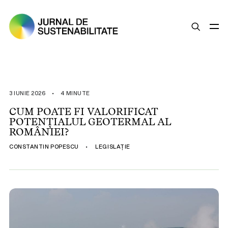
SUSTENABILITATE
ȘTIRI
3 IUNIE 2026
•
4 MINUTE
OPINII
CUM POATE FI VALORIFICAT
POTENȚIALUL GEOTERMAL AL
ESG
ROMÂNIEI?
LEGISLAȚIE
CONSTANTIN POPESCU
•
LEGISLAȚIE
BUNE PRACTICI
COMPANII SUSTENABILE