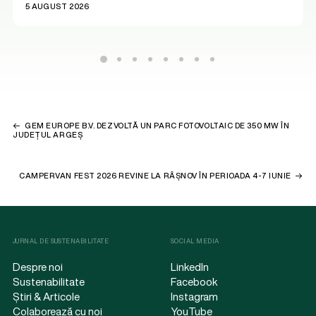
5 AUGUST 2026
GEM EUROPE B.V. DEZVOLTĂ UN PARC FOTOVOLTAIC DE 350 MW ÎN
JUDEȚUL ARGEȘ
CAMPERVAN FEST 2026 REVINE LA RÂȘNOV ÎN PERIOADA 4-7 IUNIE
JURNAL DE SUSTENABILITATE
SOCIAL MEDIA
Despre noi
LinkedIn
Sustenabilitate
Facebook
Știri & Articole
Instagram
Colaborează cu noi
YouTube