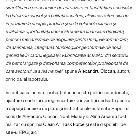
simplificarea procedurilor de autorizare, îmbunătățirea accesului
la datele de subsol și a calității acestora, alinierea sistemului de
impozitare la energia produsă și nu la volumele extrase și
evaluarea oportunității unor instrumente financiare dedicate,
precum mecanismele de asigurare pentru foraj. Recomandăm,
de asemenea, integrarea tehnologiilor geotermale de nouă
generație în cadrul legislativ, valorificarea activelor din sectorul
de petrol și gaze și dezvoltarea competențelor profesionale de
care sectorul va avea nevoie”
, spune
Alexandru Ciocan
, autorul
principal al raportului.
Valorificarea acestui potențial ar necesita politici coordonate,
ajustarea cadrului de reglementare și investiții dedicate pentru
a depăși barierele de piață și instituționale existente. Raportul
scris de Alexandru Ciocan, Noah Murray și Alina Arsani a fost
realizat cu sprijinul
Clean Air Task Force
și este disponibil pe
site-ul EPG,
aici
.