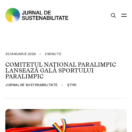
SUSTENABILITATE
ȘTIRI
30 IANUARIE 2026
•
2 MINUTE
OPINII
COMITETUL NAȚIONAL PARALIMPIC
LANSEAZĂ GALA SPORTULUI
ESG
PARALIMPIC
LEGISLAȚIE
JURNAL DE SUSTENABILITATE
•
ȘTIRI
BUNE PRACTICI
COMPANII SUSTENABILE