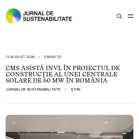
SUSTENABILITATE
ȘTIRI
13 AUGUST 2024
•
2 MINUTE
OPINII
CMS ASISTĂ INVL ÎN PROIECTUL DE
CONSTRUCȚIE AL UNEI CENTRALE
ESG
SOLARE DE 60 MW ÎN ROMÂNIA
LEGISLAȚIE
JURNAL DE SUSTENABILITATE
•
ȘTIRI
BUNE PRACTICI
COMPANII SUSTENABILE