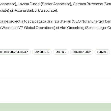
ssociate), Lavinia Dinoci (Senior Associate), Carmen Buzenche (Sen
iate) și Roxana Bărboi (Associate).
pa de proiect a fost alcătuită din Favi Stelian (CEO Nofar Energy Ro
Wechsler (VP Global Operations) și Alex Greenberg (Senior Legal Co
LIFFORD CHANCE BADEA
CONSILIERE
ENERGIE
NOFAR ENERGY
SERVICII