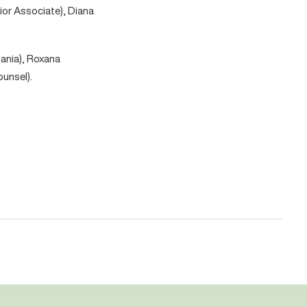
ior Associate), Diana
mania), Roxana
unsel).