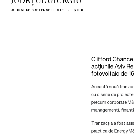
JUDEȚUL GIURGIU
JURNAL DE SUSTENABILITATE
•
ȘTIRI
Clifford Chance 
acțiunile Aviv 
fotovoltaic de 1
Această nouă tranzacți
cu o serie de proiect
precum corporate M&A
management), finanță
Tranzacția a fost asi
practica de Energy M&