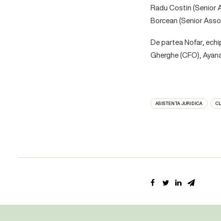
Radu Costin (Senior A
Borcean (Senior Assoc
De partea Nofar, echi
Gherghe (CFO), Ayana 
ASISTENTA JURIDICA
C