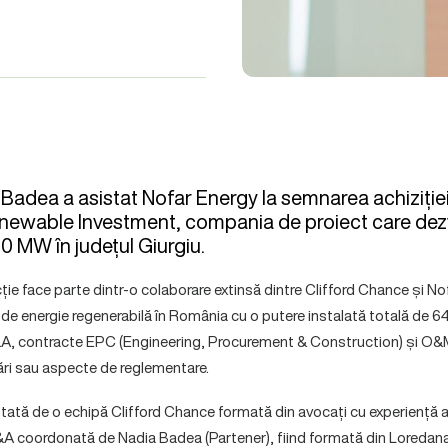
Badea a asistat Nofar Energy la semnarea achiziție
Renewable Investment, compania de proiect care dez
60 MW în județul Giurgiu.
e face parte dintr-o colaborare extinsă dintre Clifford Chance și Nof
e de energie regenerabilă în România cu o putere instalată totală de
, contracte EPC (Engineering, Procurement & Construction) și O&M
ri sau aspecte de reglementare.
stată de o echipă Clifford Chance formată din avocați cu experiență 
A coordonată de Nadia Badea (Partener), fiind formată din Loredana