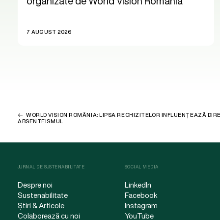
organizate de World Vision România
7 AUGUST 2026
WORLD VISION ROMÂNIA: LIPSA RECHIZITELOR INFLUENȚEAZĂ DIR
ABSENTEISMUL
JURNAL DE SUSTENABILITATE
SOCIAL MEDIA
Despre noi
LinkedIn
Sustenabilitate
Facebook
Știri & Articole
Instagram
Colaborează cu noi
YouTube