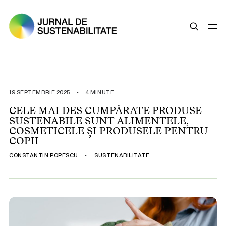
SUSTENABILITATE
ȘTIRI
19 SEPTEMBRIE 2025
•
4 MINUTE
OPINII
CELE MAI DES CUMPĂRATE PRODUSE
SUSTENABILE SUNT ALIMENTELE,
ESG
COSMETICELE ȘI PRODUSELE PENTRU
LEGISLAȚIE
COPII
BUNE PRACTICI
CONSTANTIN POPESCU
•
SUSTENABILITATE
COMPANII SUSTENABILE