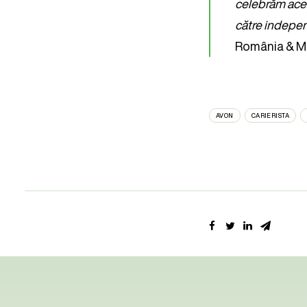
celebrăm acea
către indepen
România & M
AVON
CARIERISTA