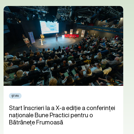
ȘTIRI
Start înscrieri la a X-a ediție a conferinței
naționale Bune Practici pentru o
Bătrânețe Frumoasă