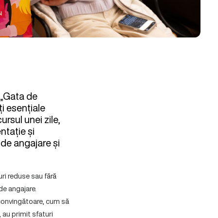
 „Gata de
ți esențiale
rsul unei zile,
ntație și
 de angajare și
uri reduse sau fără
de angajare.
e convingătoare, cum să
 au primit sfaturi