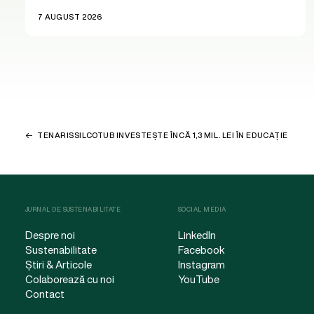
7 AUGUST 2026
TENARISSILCOTUB INVESTEȘTE ÎNCĂ 1,3 MIL. LEI ÎN EDUCAȚIE
JURNAL DE SUSTENABILITATE
SOCIAL MEDIA
Despre noi
LinkedIn
Sustenabilitate
Facebook
Știri & Articole
Instagram
Colaborează cu noi
YouTube
Contact