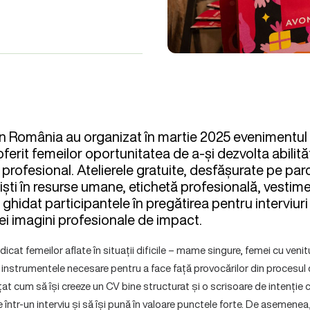
on România au organizat în martie 2025 evenimentul
 oferit femeilor oportunitatea de a-și dezvolta abilită
rofesional. Atelierele gratuite, desfășurate pe parcu
iști în resurse umane, etichetă profesională, vestime
ghidat participantele în pregătirea pentru interviuri
i imagini profesionale de impact.
icat femeilor aflate în situații dificile – mame singure, femei cu venit
rit instrumentele necesare pentru a face față provocărilor din procesul 
țat cum să își creeze un CV bine structurat și o scrisoare de intenți
 într-un interviu și să își pună în valoare punctele forte. De asemenea,