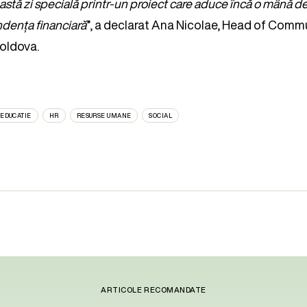
stă zi specială printr-un proiect care aduce încă o mână de
dența financiară
”, a declarat Ana Nicolae, Head of Com
oldova.
EDUCATIE
HR
RESURSE UMANE
SOCIAL
ARTICOLE RECOMANDATE