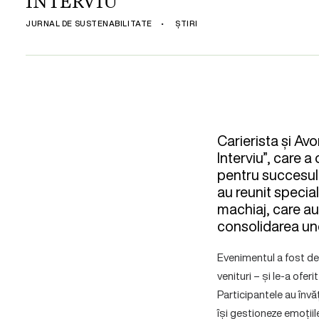
INTERVIU
JURNAL DE SUSTENABILITATE
•
ȘTIRI
Carierista și Av
Interviu”, care a
pentru succesul p
au reunit special
machiaj, care au 
consolidarea une
Evenimentul a fost ded
venituri – și le-a ofe
Participantele au învă
își gestioneze emoțiile