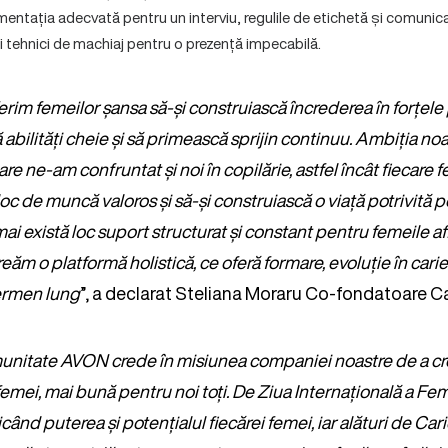
entația adecvată pentru un interviu, regulile de etichetă și comunica
i tehnici de machiaj pentru o prezență impecabilă.
erim femeilor șansa să-și construiască încrederea în forțele p
ilități cheie și să primească sprijin continuu. Ambiția noa
are ne-am confruntat și noi în copilărie, astfel încât fiecare
oc de muncă valoros și să-și construiască o viață potrivită 
ai există loc suport structurat și constant pentru femeile afla
eăm o platformă holistică, ce oferă formare, evoluție în carier
ermen lung
”, a declarat Steliana Moraru Co-fondatoare Ca
unitate AVON crede în misiunea companiei noastre de a cr
emei, mai bună pentru noi toți. De Ziua Internațională a Fem
când puterea și potențialul fiecărei femei, iar alături de Cari