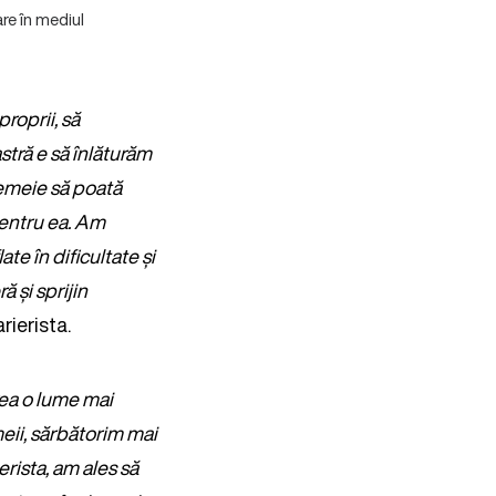
re în mediul
roprii, să
stră e să înlăturăm
 femeie să poată
pentru ea. Am
te în dificultate și
ă și sprijin
rierista.
ea o lume mai
eii, sărbătorim mai
erista, am ales să