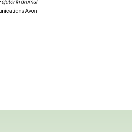
 ajutor în drumul
munications Avon