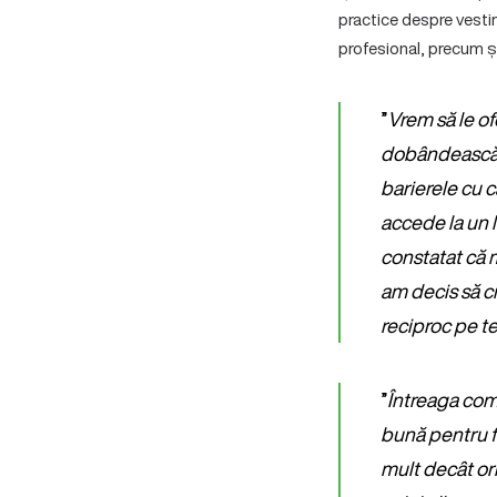
practice despre vestim
profesional, precum ș
”
Vrem să le of
dobândească ab
barierele cu c
accede la un l
constatat că m
am decis să cr
reciproc pe t
”
Întreaga com
bună pentru f
mult decât ori