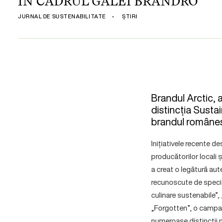
ÎN CADRUL GALEI BRANDRO
JURNAL DE SUSTENABILITATE
•
ȘTIRI
Brandul
Arctic
, 
distincția Susta
brandul românesc,
Inițiativele recente 
producătorilor locali 
a creat o legătură aut
recunoscute de specia
culinare sustenabile”,
„Forgotten”, o campan
numeroase distincții n