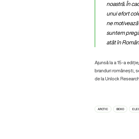
noastră. În ca
unui efort col
ne motivează 
suntem pregăti
atât în România
Ajunsă la a 15-a ediți
branduri românești, se
de la Unlock Research
ARCTIC
BEKO
ELE