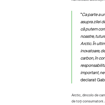
”
Ca parte a un
asupra zilei 
că putem contr
noastre, tutur
Arctic. În ult
inovatoare, d
carbon, în co
responsabilita
important, ne
declarat Gab
Arctic, dincolo de ca
de toți consumatorii. A