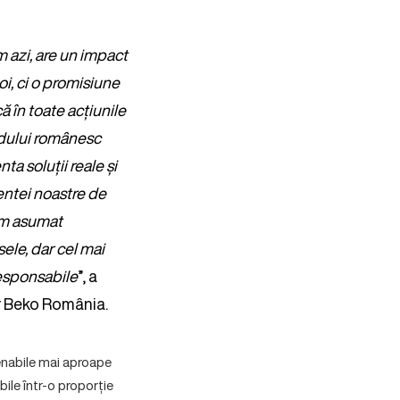
m azi, are un impact
i, ci o promisiune
ă în toate acțiunile
andului românesc
a soluții reale și
entei noastre de
am asumat
ele, dar cel mai
esponsabile
”, a
r Beko România.
enabile mai aproape
bile într-o proporție