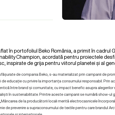
aflat în portofoliul
Beko România
, a primit în cadrul
inability Champion, acordată pentru proiectele des
 inspirate de grija pentru viitorul planetei și al gener
desfășurate de compania Beko, s-au materializat prin campanii de pro
și de educație cu privire la importanța consumului responsabil. Prin a
entică între brand și comunitate, cu impact benefic asupra alegerilor
liști în sustenabilitate. Printre aceste campanii se numără show-ul 
 „Mâncarea de la producătorii locali merită electrocasnicele încorpora
ie de prevenire a supraconsumului de textile pentru care brandul Arct
aționale și internaționale.