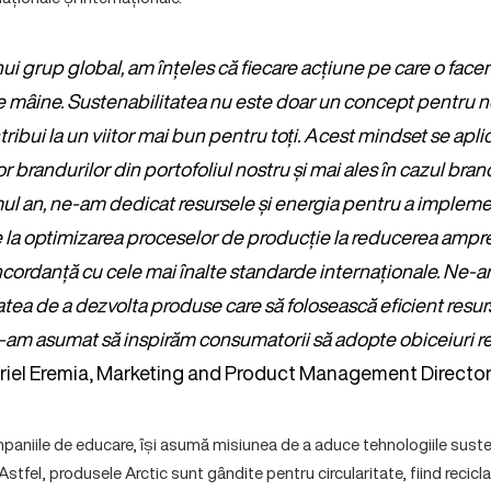
ui grup global, am înțeles că fiecare acțiune pe care o face
de mâine. Sustenabilitatea nu este doar un concept pentru no
ibui la un viitor mai bun pentru toți. Acest mindset se aplic
or brandurilor din portofoliul nostru și mai ales în cazul br
imul an, ne-am dedicat resursele și energia pentru a implement
e la optimizarea proceselor de producție la reducerea ampr
ncordanță cu cele mai înalte standarde internaționale. Ne-
tea de a dezvolta produse care să folosească eficient resurs
-am asumat să inspirăm consumatorii să adopte obiceiuri r
riel Eremia, Marketing and Product Management Directo
mpaniile de educare, își asumă misiunea de a aduce tehnologiile sust
stfel, produsele Arctic sunt gândite pentru circularitate, fiind recicla