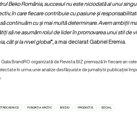
drul Beko România, succesul nu este niciodată al unui singur
ectiv, în care fiecare contribuie cu pasiune și responsabilitat
să continuăm cu și mai multă determinare. Avem ambiții mari
ți să ne asumăm rolul de lider în promovarea unui stil de vi
, cât și la nivel global
”, a mai declarat Gabriel Eremia.
e, Gala BrandRO organizată de Revista BIZ premiază în fiecare an cel
lectate în urma unei analize desfășurate de jurnaliștii publicației împ
.
CTROCASNICE
FUNDAȚIA ARCTIC
MEDIU
PRODUCTIE
SOCIAL