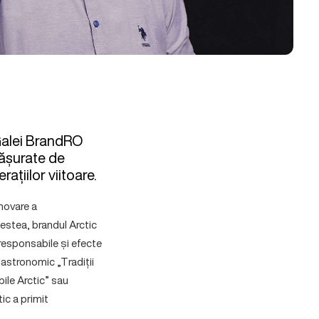
 Galei BrandRO
fășurate de
ațiilor viitoare.
movare a
cestea, brandul Arctic
 responsabile și efecte
gastronomic „Tradiții
bile Arctic” sau
ic a primit