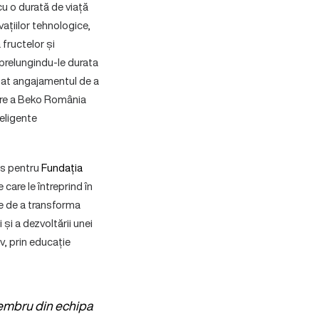
u o durată de viață
ațiilor tehnologice,
fructelor și
 prelungindu-le durata
 luat angajamentul de a
ltare a Beko România
eligente
sos pentru
Fundația
 care le întreprind în
te de a transforma
și a dezvoltării unei
v, prin educație
membru din echipa