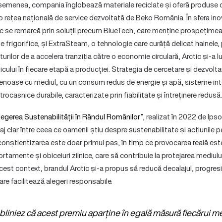
emenea, compania înglobează materiale reciclate și oferă produse c
o rețea națională de service dezvoltată de Beko România. În sfera inov
ic se remarcă prin soluții precum BlueTech, care menține prospețimea 
 frigorifice, și ExtraSteam, o tehnologie care curăță delicat hainele,
rturilor de a accelera tranziția către o economie circulară, Arctic și-a
ticului în fiecare etapă a producției. Strategia de cercetare și dezvo
enoase cu mediul, cu un consum redus de energie și apă, sisteme int
rocasnice durabile, caracterizate prin fiabilitate și întreținere redusă.
legerea Sustenabilității în Rândul Românilor
”, realizat în 2022 de Ip
aj clar între ceea ce oamenii știu despre sustenabilitate și acțiunile pe
conștientizarea este doar primul pas, în timp ce provocarea reală es
tamente și obiceiuri zilnice, care să contribuie la protejarea mediului 
 acest context, brandul Arctic și-a propus să reducă decalajul, progresi
re facilitează alegeri responsabile.
ubliniez că acest premiu aparține în egală măsură fiecărui 