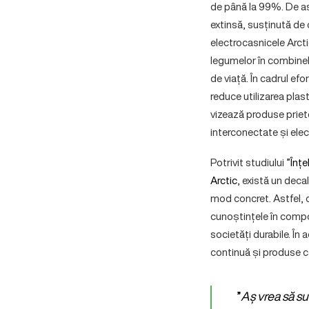
de până la 99%. De as
extinsă, susținută de 
electrocasnicele Arct
legumelor în combinele
de viață. În cadrul efo
reduce utilizarea plas
vizează produse priet
interconectate și elect
Potrivit studiului ”
Înțe
Arctic
, există un decal
mod concret. Astfel, 
cunoștințele în compor
societăți durabile. În
continuă și produse ca
”
Aș vrea să s