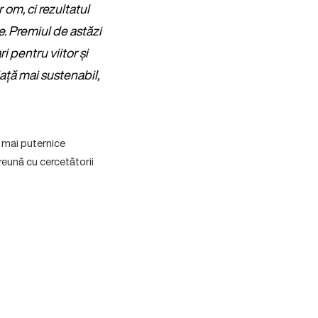
 om, ci rezultatul
e. Premiul de astăzi
 pentru viitor și
ață mai sustenabil,
e mai puternice
reună cu cercetătorii