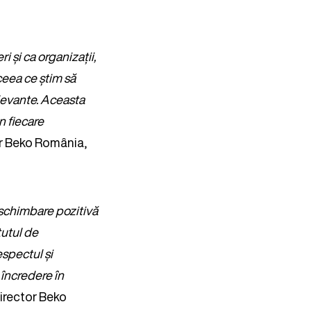
i și ca organizații,
ceea ce știm să
elevante. Aceasta
n fiecare
or Beko România,
schimbare pozitivă
tutul de
espectul și
 încredere în
Director Beko