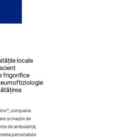
tățile locale
pacient
 frigorifice
Pneumoftiziologie
nătățirea
iitor”, compania
dere și mașini de
centre de ambulanță,
inerea personalului