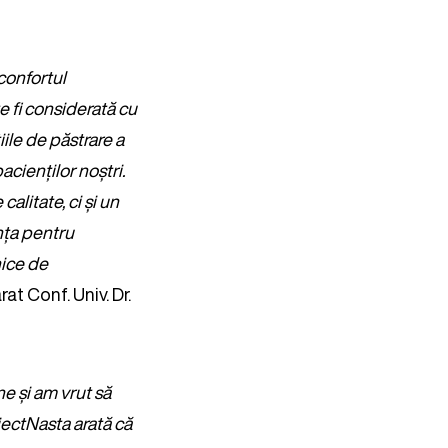
confortul
e fi considerată cu
le de păstrare a
acienților noștri.
alitate, ci și un
ința pentru
nice de
arat Conf. Univ. Dr.
e și am vrut să
iectNasta arată că