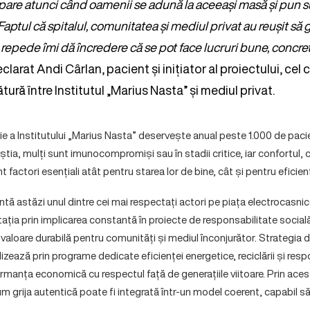
are atunci când oamenii se adună la aceeași masă și pun s
aptul că spitalul, comunitatea și mediul privat au reușit s
e repede îmi dă încredere că se pot face lucruri bune, concret
declarat Andi Cârlan, pacient și inițiator al proiectului, cel 
ură între Institutul „Marius Nasta” și mediul privat.
 a Institutului „Marius Nasta” deservește anual peste 1.000 de pacie
eștia, mulți sunt imunocompromiși sau în stadii critice, iar confortul, co
nt factori esențiali atât pentru starea lor de bine, cât și pentru eficie
ă astăzi unul dintre cei mai respectați actori pe piața electrocasnice
ația prin implicarea constantă în proiecte de responsabilitate social
a valoare durabilă pentru comunități și mediul înconjurător. Strategia 
zează prin programe dedicate eficienței energetice, reciclării și respo
rmanța economică cu respectul față de generațiile viitoare. Prin acest
 grija autentică poate fi integrată într-un model coerent, capabil să