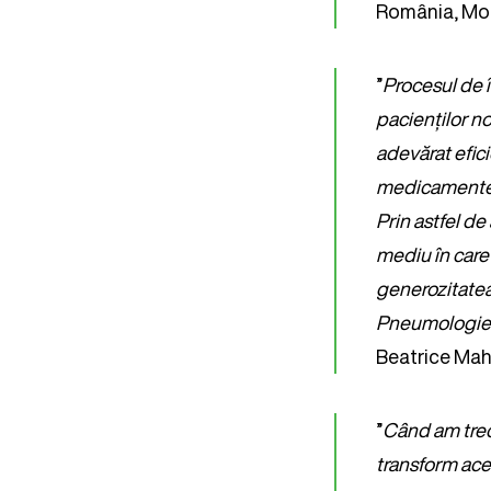
România, Mold
”
Procesul de î
pacienților no
adevărat efic
medicamentelor
Prin astfel de
mediu în care 
generozitatea
Pneumologie I
Beatrice Mahl
”
Când am trecu
transform acea