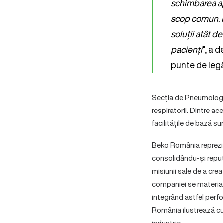
schimbarea ap
scop comun. F
soluții atât d
pacienți
”, a 
punte de legăt
Secția de Pneumologie
respiratorii. Dintre ac
facilitățile de bază su
Beko România reprezint
consolidându-și reput
misiunii sale de a cre
companiei se materiali
integrând astfel perfo
România ilustrează cum
industrie.