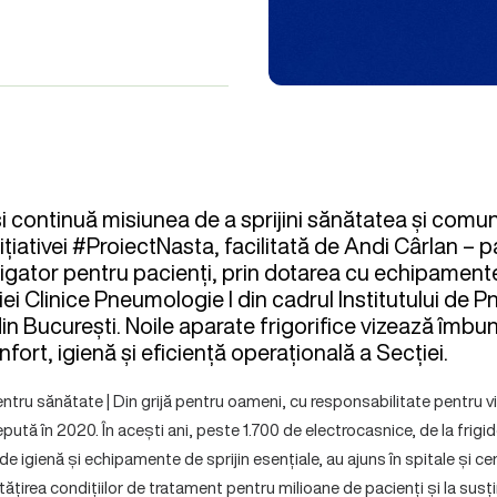
 continuă misiunea de a sprijini sănătatea și comuni
ițiativei #ProiectNasta, facilitată de Andi Cârlan – 
igator pentru pacienți, prin dotarea cu echipamente
i Clinice Pneumologie I din cadrul Institutului de 
in București. Noile aparate frigorifice vizează îmbu
nfort, igienă și eficiență operațională a Secției.
tru sănătate | Din grijă pentru oameni, cu responsabilitate pentru v
epută în 2020. În acești ani, peste 1.700 de electrocasnice, de la frigi
i de igienă și echipamente de sprijin esențiale, au ajuns în spitale și 
ățirea condițiilor de tratament pentru milioane de pacienți și la susț