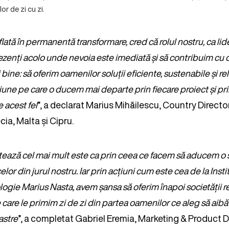
or de zi cu zi.
lată în permanentă transformare, cred că rolul nostru, ca lider
rezenți acolo unde nevoia este imediată și să contribuim cu 
bine: să oferim oamenilor soluții eficiente, sustenabile și r
une pe care o ducem mai departe prin fiecare proiect și pri
 acest fel
”, a declarat Marius Mihăilescu, Country Direct
ia, Malta și Cipru.
ează cel mai mult este ca prin ceea ce facem să aducem o 
celor din jurul nostru. Iar prin acțiuni cum este cea de la Insti
ogie Marius Nasta, avem șansa să oferim înapoi societății r
care le primim zi de zi din partea oamenilor ce aleg să aibă
astre
”, a completat Gabriel Eremia, Marketing & Product 