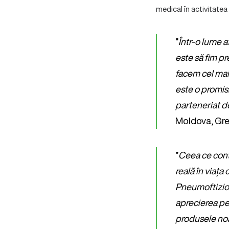
medical în activitatea l
”
Într-o lume af
este să fim p
facem cel mai 
este o promisi
parteneriat de
Moldova, Grec
”
Ceea ce cont
reală în viața 
Pneumoftiziol
aprecierea pe 
produsele no