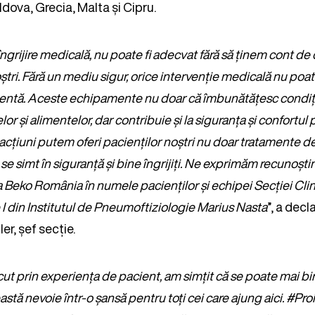
ova, Grecia, Malta și Cipru.
ngrijire medicală, nu poate fi adecvat fără să ținem cont de 
ștri. Fără un mediu sigur, orice intervenție medicală nu poat
ientă. Aceste echipamente nu doar că îmbunătățesc condiții
 și alimentelor, dar contribuie și la siguranța și confortul p
 acțiuni putem oferi pacienților noștri nu doar tratamente de c
se simt în siguranță și bine îngrijiți. Ne exprimăm recunoșt
 Beko România în numele pacienților și echipei Secției Cli
 din Institutul de Pneumoftiziologie Marius Nasta
”, a decl
er, șef secție.
t prin experiența de pacient, am simțit că se poate mai bin
stă nevoie într-o șansă pentru toți cei care ajung aici. #Pro