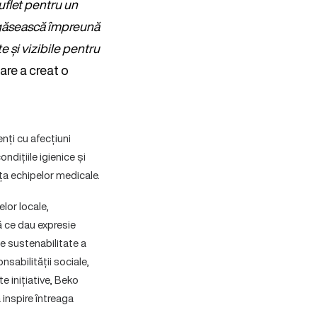
uflet pentru un
ă găsească împreună
e și vizibile pentru
care a creat o
nți cu afecțiuni
ndițiile igienice și
nța echipelor medicale.
lor locale,
ă ce dau expresie
de sustenabilitate a
nsabilității sociale,
e inițiative, Beko
 inspire întreaga