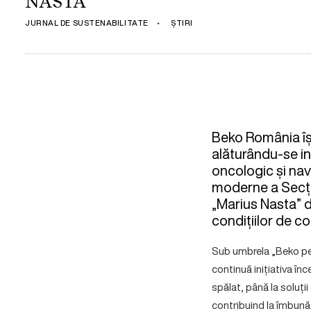
NASTA”
JURNAL DE SUSTENABILITATE
•
ȘTIRI
Beko România își
alăturându-se in
oncologic și nav
moderne a Secție
„Marius Nasta” d
condițiilor de co
Sub umbrela „Beko pen
continuă inițiativa înc
spălat, până la soluți
contribuind la îmbunăt