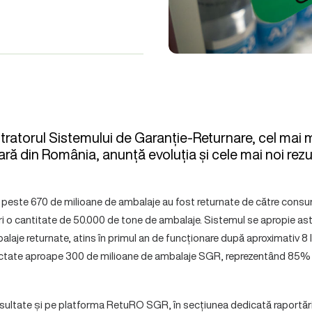
ratorul Sistemului de Garanție-Returnare, cel mai 
ră din România, anunță evoluția și cele mai noi rezu
i, peste 670 de milioane de ambalaje au fost returnate de către cons
ri o cantitate de 50.000 de tone de ambalaje. Sistemul se apropie ast
balaje returnate, atins în primul an de funcționare după aproximativ 8 l
lectate aproape 300 de milioane de ambalaje SGR, reprezentând 85% 
nsultate și pe platforma RetuRO SGR, în secțiunea dedicată raportări