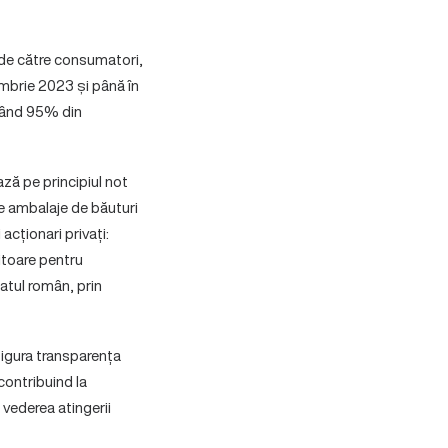
e de către consumatori,
embrie 2023 și până în
ntând 95% din
ă pe principiul not
de ambalaje de băuturi
acționari privați:
itoare pentru
atul român, prin
sigura transparența
contribuind la
 vederea atingerii