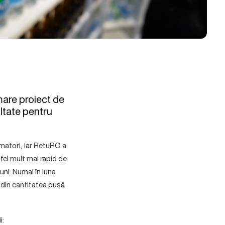
mare proiect de
ltate pentru
umatori, iar RetuRO a
fel mult mai rapid de
uni. Numai în luna
din cantitatea pusă
i: