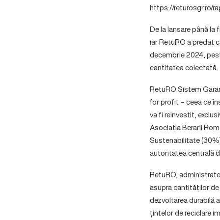
https://returosgr.ro/ra
De la lansare până la 
iar RetuRO a predat c
decembrie 2024, peste
cantitatea colectată.
RetuRO Sistem Garanți
for profit – ceea ce î
va fi reinvestit, exclu
Asociația Berarii Rom
Sustenabilitate (30%) 
autoritatea centrală d
RetuRO, administratoru
asupra cantităților d
dezvoltarea durabilă a
țintelor de reciclare