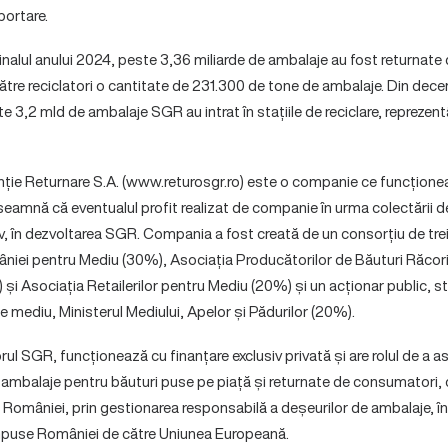
portare.
finalul anului 2024, peste 3,36 miliarde de ambalaje au fost returnat
ătre reciclatori o cantitate de 231.300 de tone de ambalaje. Din dec
 3,2 mld de ambalaje SGR au intrat în stațiile de reciclare, repreze
e Returnare S.A. (www.returosgr.ro) este o companie ce funcționeaz
nseamnă că eventualul profit realizat de companie în urma colectării 
siv, în dezvoltarea SGR. Compania a fost creată de un consorțiu de trei 
âniei pentru Mediu (30%), Asociația Producătorilor de Băuturi Răcor
și Asociația Retailerilor pentru Mediu (20%) și un acționar public, st
e mediu, Ministerul Mediului, Apelor și Pădurilor (20%).
l SGR, funcționează cu finanțare exclusiv privată și are rolul de a a
e ambalaje pentru băuturi puse pe piață și returnate de consumatori, 
 României, prin gestionarea responsabilă a deșeurilor de ambalaje, în
 impuse României de către Uniunea Europeană.