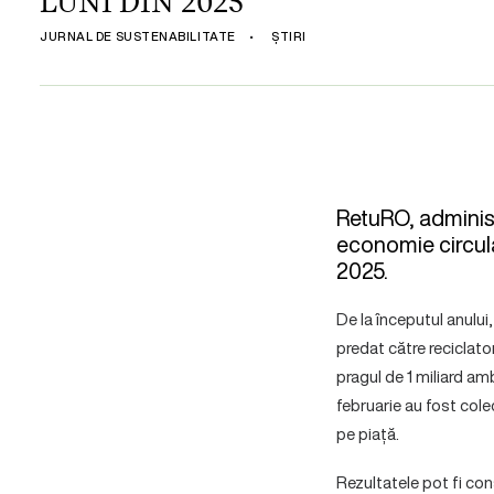
LUNI DIN 2025
JURNAL DE SUSTENABILITATE
•
ȘTIRI
RetuRO, administ
economie circula
2025.
De la începutul anulu
predat către reciclato
pragul de 1 miliard am
februarie au fost co
pe piață.
Rezultatele pot fi co