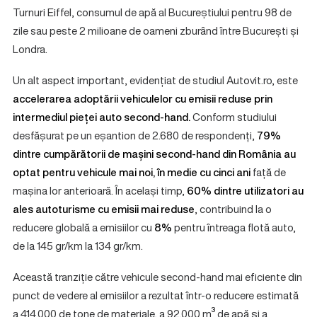
Turnuri Eiffel, consumul de apă al Bucureștiului pentru 98 de
zile sau peste 2 milioane de oameni zburând între București și
Londra.
Un alt aspect important, evidențiat de studiul Autovit.ro, este
accelerarea adoptării vehiculelor cu emisii reduse prin
intermediul pieței auto second-hand.
Conform studiului
desfășurat pe un eșantion de 2.680 de respondenți,
79%
dintre cumpărătorii de mașini second-hand din România au
optat pentru vehicule mai noi, în medie cu cinci ani
față de
mașina lor anterioară. În același timp,
60% dintre utilizatori au
ales autoturisme cu emisii mai reduse
, contribuind la o
reducere globală a emisiilor cu
8%
pentru întreaga flotă auto,
de la 145 gr/km la 134 gr/km.
Această tranziție către vehicule second-hand mai eficiente din
punct de vedere al emisiilor a rezultat într-o reducere estimată
a 414.000 de tone de materiale, a 92.000 m³ de apă și a