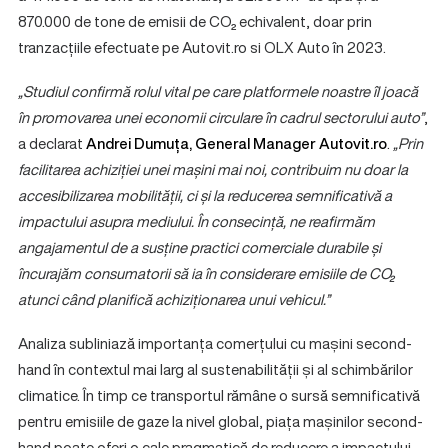
870.000 de tone de emisii de CO₂ echivalent, doar prin
tranzacțiile efectuate pe Autovit.ro si OLX Auto în 2023.
„Studiul confirmă rolul vital pe care platformele noastre îl joacă
în promovarea unei economii circulare în cadrul sectorului auto”
,
a declarat
Andrei Dumuța, General Manager Autovit.ro
.
„Prin
facilitarea achiziției unei mașini mai noi, contribuim nu doar la
accesibilizarea mobilității, ci și la reducerea semnificativă a
impactului asupra mediului. În consecință, ne reafirmăm
angajamentul de a susține practici comerciale durabile și
încurajăm consumatorii să ia în considerare emisiile de CO
₂
atunci când planifică achiziționarea unui vehicul.”
Analiza subliniază importanța comerțului cu mașini second-
hand în contextul mai larg al sustenabilității și al schimbărilor
climatice. În timp ce transportul rămâne o sursă semnificativă
pentru emisiile de gaze la nivel global, piața mașinilor second-
hand poate oferi o cale pragmatică de reducere a impactului,