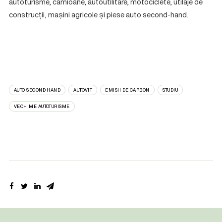
autoturisme, camioane, autoutilitare, motociclete, utilaje de
construcții, mașini agricole și piese auto second-hand.
AUTO SECOND HAND
AUTOVIT
EMISII DE CARBON
STUDIU
VECHIME AUTOTURISME