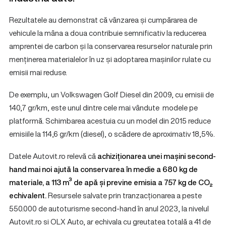
Rezultatele au demonstrat că vânzarea și cumpărarea de
vehicule la mâna a doua contribuie semnificativ la reducerea
amprentei de carbon și la conservarea resurselor naturale prin
menținerea materialelor în uz și adoptarea mașinilor rulate cu
emisii mai reduse.
De exemplu, un Volkswagen Golf Diesel din 2009, cu emisii de
140,7 gr/km, este unul dintre cele mai vândute modele pe
platformă. Schimbarea acestuia cu un model din 2015 reduce
emisiile la 114,6 gr/km (diesel), o scădere de aproximativ 18,5%.
Datele Autovit.ro relevă că
achiziționarea unei mașini second-
hand mai noi ajută la conservarea în medie a 680 kg de
materiale, a 113 m³ de apă și previne emisia a 757 kg de CO
₂
echivalent.
Resursele salvate prin tranzacționarea a peste
550.000 de autoturisme second-hand în anul 2023, la nivelul
Autovit.ro si OLX Auto, ar echivala cu greutatea totală a 41 de