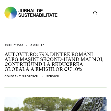
SUSTENABILITATE
ȘTIRI
23 IULIE 2024
•
5 MINUTE
OPINII
AUTOVIT.RO: 79% DINTRE ROMÂNI
ALEG MAȘINI SECOND-HAND MAI NOI,
ESG
CONTRIBUIND LA REDUCEREA
LEGISLAȚIE
GLOBALĂ A EMISIILOR CU 10%
BUNE PRACTICI
CONSTANTIN POPESCU
•
SERVICII
COMPANII SUSTENABILE