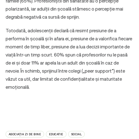
familie (65%). Profesioniștii din sănătate au o percepție
polarizantă, iar adulții din școală stârnesc o percepție mai
degrabă negativă ca sursă de sprijin.
Totodată, adolescenții declară că resimt presiune de a
performa în școală și în afara ei, presiune de a valorifica fiecare
moment de timp liber, presiune de a lua decizii importante de
viață într-un timp scurt. 60% spun că profesorilor nu le pasă
de ei și doar 11% ar apela la un adult din școală în caz de
nevoie. În schimb, sprijinul între colegi („peer support”) este
văzut ca util, dar limitat de confidențialitate și maturitate
emoțională.
ASOCIAȚIA ZI DE BINE
EDUCATIE
SOCIAL