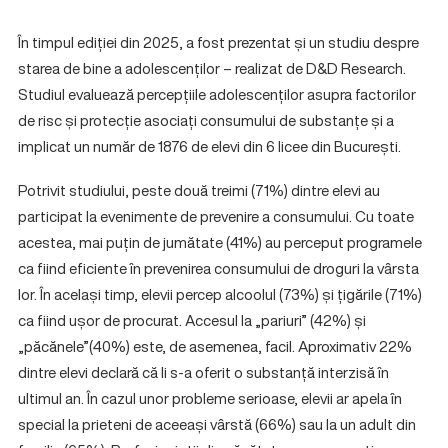
În timpul ediției din 2025, a fost prezentat și un studiu despre
starea de bine a adolescenților – realizat de D&D Research.
Studiul evaluează percepțiile adolescenților asupra factorilor
de risc și protecție asociați consumului de substanțe și a
implicat un număr de 1876 de elevi din 6 licee din București.
Potrivit studiului, peste două treimi (71%) dintre elevi au
participat la evenimente de prevenire a consumului. Cu toate
acestea, mai puțin de jumătate (41%) au perceput programele
ca fiind eficiente în prevenirea consumului de droguri la vârsta
lor. În același timp, elevii percep alcoolul (73%) și țigările (71%)
ca fiind ușor de procurat. Accesul la „pariuri” (42%) și
„păcănele”(40%) este, de asemenea, facil. Aproximativ 22%
dintre elevi declară că li s-a oferit o substanță interzisă în
ultimul an. În cazul unor probleme serioase, elevii ar apela în
special la prieteni de aceeași vârstă (66%) sau la un adult din