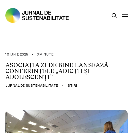
SUSTENABILITATE
ȘTIRI
10 IUNIE 2025
•
3 MINUTE
OPINII
ASOCIAȚIA ZI DE BINE LANSEAZĂ
CONFERINȚELE „ADICȚII ȘI
ESG
ADOLESCENȚI”
LEGISLAȚIE
JURNAL DE SUSTENABILITATE
•
ȘTIRI
BUNE PRACTICI
COMPANII SUSTENABILE