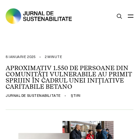
SUSTENABILITATE
ȘTIRI
8 IANUARIE 2025
•
2 MINUTE
OPINII
APROXIMATIV 1.550 DE PERSOANE DIN
COMUNITĂȚI VULNERABILE AU PRIMIT
ESG
SPRIJIN ÎN CADRUL UNEI INIȚIATIVE
LEGISLAȚIE
CARITABILE BETANO
BUNE PRACTICI
JURNAL DE SUSTENABILITATE
•
ȘTIRI
COMPANII SUSTENABILE