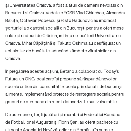
și Universitatea Craiova, a fost alături de oamenii nevoiași din
București și Craiova. Vedetele FCSB Vlad Chiricheș, Alexandru
Băluță, Octavian Popescu și Risto Radunovic au îmbrăcat
șorțurile la o cantină socială din București pentru a oferi mese
calde și cadouri de Crăciun, în timp ce jucătorii Universitatea
Craiova, Mihai Căpățână și Takuto Oshima au desfășurat un
act similar de bunătate, aducând zâmbete vârstnicilor din
Craiova.
În pregătirea acestei acțiuni, Betano a colaborat cu Today’s
Future, un ONG local care își propune să răspundă nevoilor
sociale critice din comunitățile locale prin donații de bunuri și
alimente, implementând proiecte de reintegrare socială pentru
grupuri de persoane din medii defavorizate sau vulnerabile.
De asemenea, foști jucători și membri ai Federației Române
de Fotbal, Ionel Augustin și Florin Șari, au oferit pachete cu
alimente Asociației Nevăzătorilor din România în numele