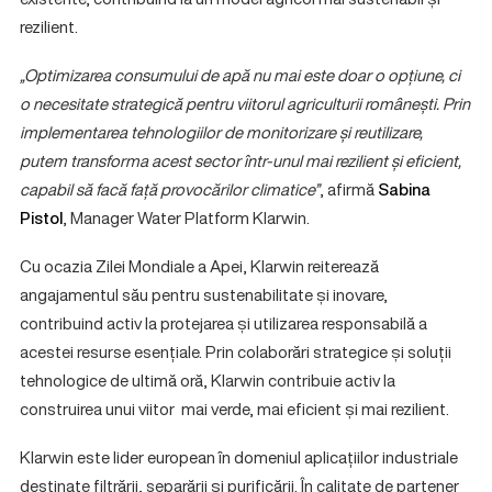
rezilient.
„Optimizarea consumului de apă nu mai este doar o opțiune, ci
o necesitate strategică pentru viitorul agriculturii românești. Prin
implementarea tehnologiilor de monitorizare și reutilizare,
putem transforma acest sector într-unul mai rezilient și eficient,
capabil să facă față provocărilor climatice”
, afirmă
Sabina
Pistol
, Manager Water Platform Klarwin.
Cu ocazia Zilei Mondiale a Apei, Klarwin reiterează
angajamentul său pentru sustenabilitate și inovare,
contribuind activ la protejarea și utilizarea responsabilă a
acestei resurse esențiale. Prin colaborări strategice și soluții
tehnologice de ultimă oră, Klarwin contribuie activ la
construirea unui viitor mai verde, mai eficient și mai rezilient.
Klarwin este lider european în domeniul aplicațiilor industriale
destinate filtrării, separării și purificării. În calitate de partener