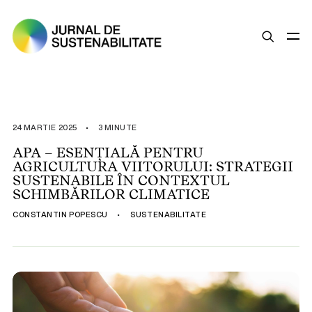
SUSTENABILITATE
ȘTIRI
24 MARTIE 2025
•
3 MINUTE
OPINII
APA – ESENȚIALĂ PENTRU
AGRICULTURA VIITORULUI: STRATEGII
ESG
SUSTENABILE ÎN CONTEXTUL
LEGISLAȚIE
SCHIMBĂRILOR CLIMATICE
BUNE PRACTICI
CONSTANTIN POPESCU
•
SUSTENABILITATE
COMPANII SUSTENABILE