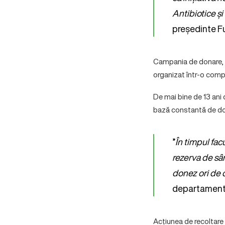
Antibiotice și
președinte Fu
Campania de donare, s
organizat într-o compan
De mai bine de 13 ani
bază constantă de don
”
În timpul fac
rezerva de sâng
donez ori de 
departamentul
Acțiunea de recoltare 