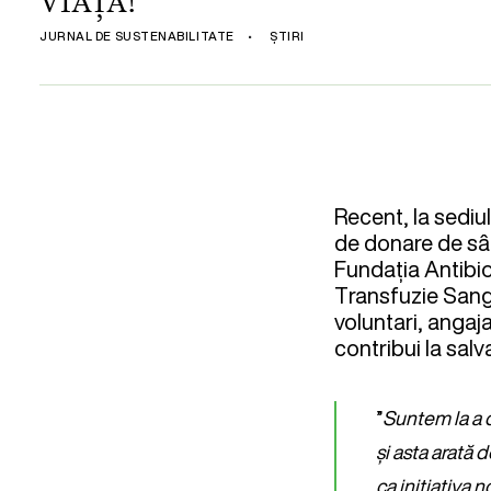
VIAȚĂ!”
JURNAL DE SUSTENABILITATE
•
ȘTIRI
Recent, la sediu
de donare de sâ
Fundația Antibiot
Transfuzie Sangu
voluntari, angaj
contribui la salv
”
Suntem la a 
și asta arată
ca inițiativa 