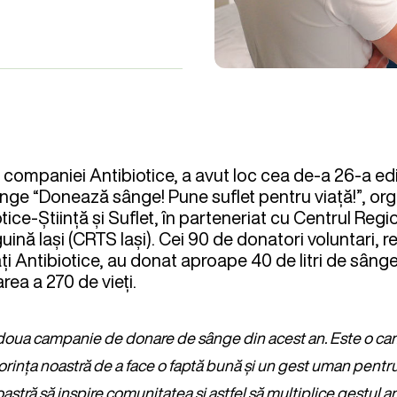
l companiei Antibiotice, a avut loc cea de-a 26-a ed
nge “Donează sânge! Pune suflet pentru viață!”, or
ice-Știință și Suflet, în parteneriat cu Centrul Regi
ină Iași (CRTS Iași). Cei 90 de donatori voluntari, r
ați Antibiotice, au donat aproape 40 de litri de sâng
area a 270 de vieți.
doua campanie de donare de sânge din acest an. Este o cam
 dorința noastră de a face o faptă bună și un gest uman pent
noastră să inspire comunitatea și astfel să multiplice gestul a