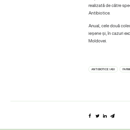
realizată de către spec
Antibiotice.
Anual, cele două colec
ieșene și, în cazuri ex
Moldovei.
ANTIBIOTICE IASI
FARM