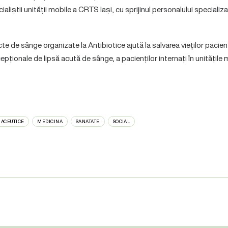
ialiștii unității mobile a CRTS Iași, cu sprijinul personalului specializ
te de sânge organizate la Antibiotice ajută la salvarea vieților pacienț
cepționale de lipsă acută de sânge, a pacienților internați în unitățile
ACEUTICE
MEDICINA
SANATATE
SOCIAL