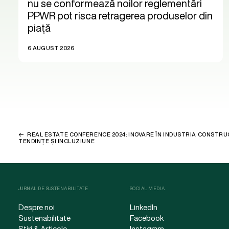
nu se conformează noilor reglementări
PPWR pot risca retragerea produselor din
piață
6 AUGUST 2026
REAL ESTATE CONFERENCE 2024: INOVARE ÎN INDUSTRIA CONSTRUC
TENDINȚE ȘI INCLUZIUNE
JURNAL DE SUSTENABILITATE
SOCIAL MEDIA
Despre noi
LinkedIn
Sustenabilitate
Facebook
Știri & Articole
Instagram