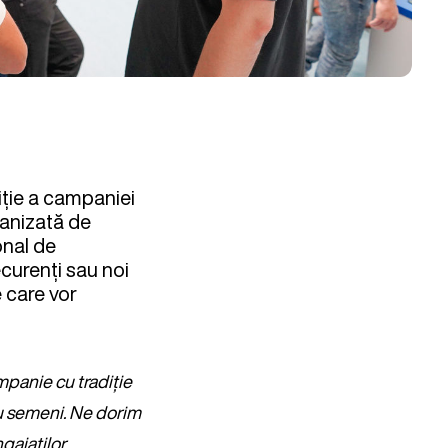
iție a campaniei
ganizată de
onal de
ecurenți sau noi
e care vor
panie cu tradiție
ru semeni. Ne dorim
ngajaților