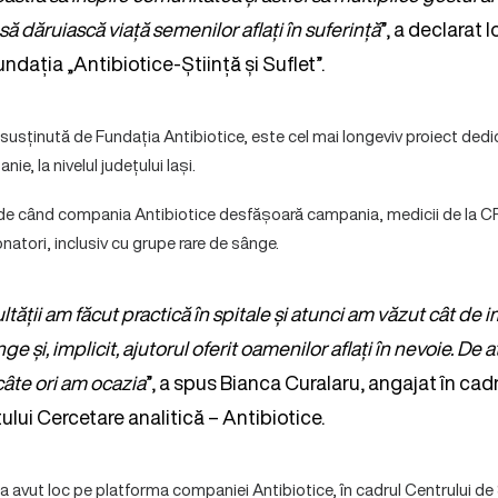
 să dăruiască viață semenilor aflați în suferință
”, a declarat 
ndația „Antibiotice-Știință și Suflet”.
usținută de Fundația Antibiotice, este cel mai longeviv proiect dedi
ie, la nivelul județului Iași.
 de când compania Antibiotice desfășoară campania, medicii de la CR
atori, inclusiv cu grupe rare de sânge.
ultății am făcut practică în spitale și atunci am văzut cât de
e și, implicit, ajutorul oferit oamenilor aflați în nevoie. De 
câte ori am ocazia
”, a spus Bianca Curalaru, angajat în cad
ui Cercetare analitică – Antibiotice.
a avut loc pe platforma companiei Antibiotice, în cadrul Centrului de S