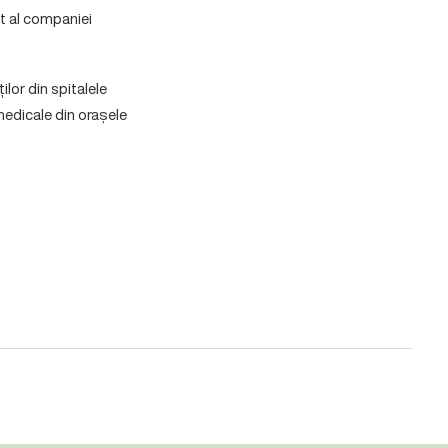
at al companiei
ilor din spitalele
 medicale din orașele