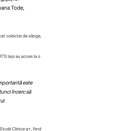
Ioana Tode,
cat colectei de sânge,
TS Iași au acces la o
 importantă este
atunci încerc să
rul
tudii Clinice a+, fiind