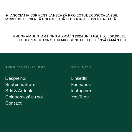
ASOCIAȚIA CSR NEST LANSEAZĂ PROIECTUL ECOȘCOALA 206:
MODEL DE EFICIENȚĂ ENERGETICĂ ȘI EDUCAȚIE EXPERIENȚIALĂ
PROGRAMUL START ONG ALOCĂ ÎN 2024 UN BUGET DE 500.000 DE
EURO PENTRU ONG-URI MICI ȘI INSTITUȚII DE ÎNVĂȚĂMÂNT
JURNAL DE SUSTENABILITATE
SOCIAL MEDIA
Despre noi
LinkedIn
Sustenabilitate
Facebook
Știri & Articole
Instagram
Colaborează cu noi
YouTube
Contact