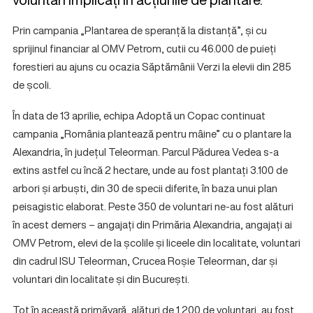
Prin campania „Plantarea de speranță la distanță”, și cu
sprijinul financiar al OMV Petrom, cutii cu 46.000 de puieți
forestieri au ajuns cu ocazia Săptămânii Verzi la elevii din 285
de școli.
În data de 13 aprilie, echipa Adoptă un Copac continuat
campania „România plantează pentru mâine” cu o plantare la
Alexandria, în județul Teleorman. Parcul Pădurea Vedea s-a
extins astfel cu încă 2 hectare, unde au fost plantați 3.100 de
arbori și arbuști, din 30 de specii diferite, în baza unui plan
peisagistic elaborat. Peste 350 de voluntari ne-au fost alături
în acest demers – angajați din Primăria Alexandria, angajați ai
OMV Petrom, elevi de la școlile și liceele din localitate, voluntari
din cadrul ISU Teleorman, Crucea Roșie Teleorman, dar și
voluntari din localitate și din București.
Tot în această primăvară, alături de 1.200 de voluntari, au fost