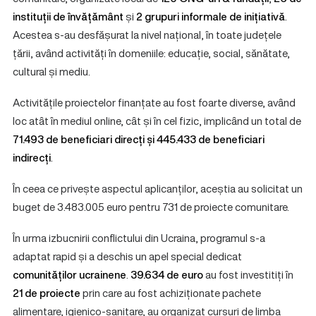
instituții de învățământ
și
2 grupuri informale de inițiativă
.
Acestea s-au desfășurat la nivel național, în toate județele
țării, având activități în domeniile: educație, social, sănătate,
cultural și mediu.
Activitățile proiectelor finanțate au fost foarte diverse, având
loc atât în mediul online, cât și în cel fizic, implicând un total de
71.493 de beneficiari direcți și 445.433 de beneficiari
indirecți
.
În ceea ce privește aspectul aplicanților, aceștia au solicitat un
buget de 3.483.005 euro pentru 731 de proiecte comunitare.
În urma izbucnirii conflictului din Ucraina, programul s-a
adaptat rapid și a deschis un apel special dedicat
comunităților ucrainene
.
39.634 de euro
au fost investitiți în
21 de proiecte
prin care au fost achiziționate pachete
alimentare, igienico-sanitare, au organizat cursuri de limba