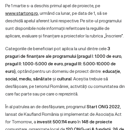
Pe 1 martie s-a deschis primul apel de proiecte, pe
www.startong.ro
, urmând ca lunar, pe data de 1, să se
deschidă apelul aferent lunii respective. Pe site-ul programului
sunt disponibile noile informații referitoare la regulile de
aplicare, evaluare și finanțare a proiectelor la rubrica „Înscriere”.
Categoriile de beneficiari pot aplica la unul dintre cele
3
praguri de finanțare ale programului (pragul I: 1.000 de euro,
pragul II: 1.000-5.000 de euro, pragul III: 5.000-10.000 de
euro)
, optând pentru un domeniu de proiect dintre:
educație,
social
,
mediu
,
sănătate
și
cultural
. Aceștia trebuie să
desfășoare, pe terioriul României, activități cu comunitatea din
care fac parte sau pe care o reprezintă.
În al patrulea an de desfășurare, programul
Start ONG 2022
,
lansat de Kaufland România și implementat de Asociația Act
for Tomorrow, a
investit 500.114 euro
în
148 de proiecte
comunitare, organizate local de
120 ONG-uri & fundații
,
26 de