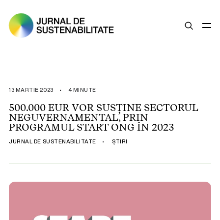
SUSTENABILITATE
ȘTIRI
13 MARTIE 2023
•
4 MINUTE
OPINII
500.000 EUR VOR SUSȚINE SECTORUL
NEGUVERNAMENTAL, PRIN
ESG
PROGRAMUL START ONG ÎN 2023
LEGISLAȚIE
JURNAL DE SUSTENABILITATE
•
ȘTIRI
BUNE PRACTICI
COMPANII SUSTENABILE