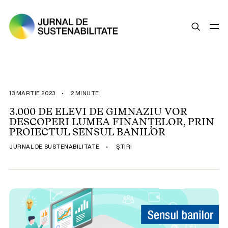
SUSTENABILITATE
ȘTIRI
13 MARTIE 2023
•
2 MINUTE
OPINII
3.000 DE ELEVI DE GIMNAZIU VOR
DESCOPERI LUMEA FINANȚELOR, PRIN
ESG
PROIECTUL SENSUL BANILOR
LEGISLAȚIE
JURNAL DE SUSTENABILITATE
•
ȘTIRI
BUNE PRACTICI
COMPANII SUSTENABILE