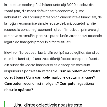
În acest an școlar, până în luna iunie, alți 3.000 de elevi din
toată țara, din medii defavorizate economic, își vor
îmbunătăți, cu sprijinul profesorilor, cunoștințele financiare, de
la noțiuni economice simple legate de bani, bugetul familiei,
resurse, la consum și economii, și vor fi motivați, prin exerciții
atractive și simulări, pentru a putea lua în viitor decizii raționale
legate de finanțele proprii în diferite situații.
Elevii vor fi provocați, lucrând în echipă cu colegii lor, dar și cu
membrii familiei, să analizeze diferiți factori care pot influența
din punct de vedere financiar și să descopere care sunt
răspunsurile potrivite la întrebările:
Cum ne putem administra
corect banii? Cum luăm cele mai bune decizii financiare?
Cum putem economisi inteligent? Cum putem gestiona
riscurile apărute?
„Unul dintre obiectivele noastre este