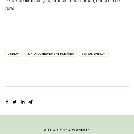
27 de localități din țară, atât din mediul urban, cât și din cel
rural.
ASIROM
JUNIOR ACHIEVEMENT ROMÂNIA
SENSUL BANILOR
ARTICOLE RECOMANDATE